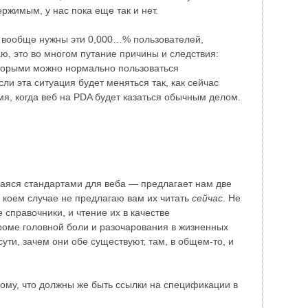
ржимым, у нас пока еще так и нет.
у вообще нужны эти 0,000…% пользователей,
ю, это во многом путание причины и следствия:
оторыми можно нормально пользоваться
и эта ситуация будет меняться так, как сейчас
мя, когда веб на PDA будет казаться обычным делом.
яся стандартами для веба — предлагает нам две
в коем случае не предлагаю вам их читать
сейчас
. Не
справочники, и чтение их в качестве
роме головной боли и разочарования в жизненных
сути, зачем они обе существуют, там, в общем-то, и
тому, что должны же быть ссылки на спецификации в