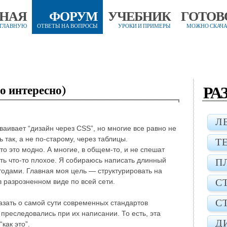
ВНАЯ
ФОРУМ
УЧЕБНИК
ГОТОВ
 ГЛАВНУЮ
ОТВЕТЫ НА ВОПРОСЫ
УРОКИ И ПРИМЕРЫ
МОЖНО СКАЧА
РА
но интересно)
Л
ваивает “дизайн через CSS”, но многие все равно не
так, а не по-старому, через таблицы.
Т
что это модно. А многие, в общем-то, и не спешат
есть что-то плохое. Я собираюсь написать длинный
П
тодами. Главная моя цель — структурировать на
С
в разрозненном виде по всей сети.
С
казать о самой сути современных стандартов
 преследовались при их написании. То есть, эта
Д
“как это”.