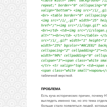
<table width="100%" background="/i
repeat;" border="0" cellspacing="0
valign="bottom"> <img src="/i/_.gi
<br> <table border="0" cellspacing
<img src="/i/_.gif" width="25" hei
href="/"><img src="/i/logo.gif" wi
<br></td> <td><img src="/i/slogan.
alt=""><br></td> </tr></table> </t
src="/i/_.gif" width="1" height="1
width="25%" bgcolor="#0C2E82" back
cellspacing="2" cellpadding="2"><t
width="90%" cellpadding="0" cellsp
colspan="3"><span class="white sma
</tr> <tr valign="top"> <td><span 
<span class="white small">пароль</
табличной версткой.
ПРОБЛЕМА
Есть куча исторических причин, почему H
выглядеть именно так, но это тема отдел
больше стало появляться людей, которые,