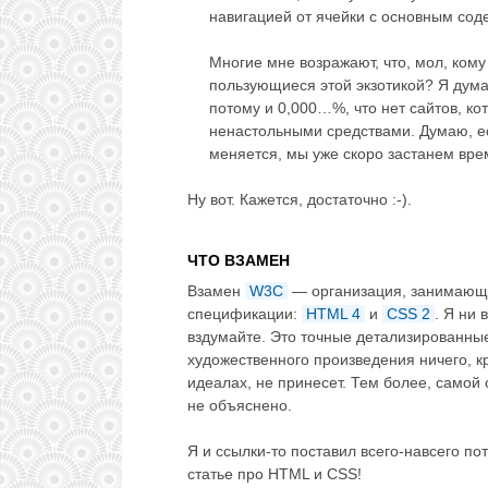
навигацией от ячейки с основным соде
Многие мне возражают, что, мол, ком
пользующиеся этой экзотикой? Я дума
потому и 0,000…%, что нет сайтов, к
ненастольными средствами. Думаю, есл
меняется, мы уже скоро застанем вре
Ну вот. Кажется, достаточно :-).
ЧТО ВЗАМЕН
Взамен
W3C
— организация, занимающа
спецификации:
HTML 4
и
CSS 2
. Я ни 
вздумайте. Это точные детализированные 
художественного произведения ничего, к
идеалах, не принесет. Тем более, самой 
не объяснено.
Я и ссылки-то поставил всего-навсего по
статье про HTML и CSS!