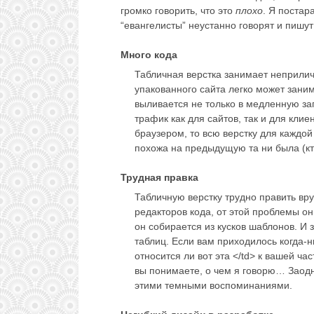
громко говорить, что это
плохо
. Я постар
“евангелисты” неустанно говорят и пишут
Много кода
Табличная верстка занимает неприли
упакованного сайта легко может зани
выливается не только в медленную заг
трафик как для сайтов, так и для кли
браузером, то всю верстку для каждой
похожа на предыдущую та ни была (кт
Трудная правка
Табличную верстку трудно править вр
редакторов кода, от этой проблемы он
он собирается из кусков шаблонов. И 
таблиц. Если вам приходилось когда-н
относится ли вот эта </td> к вашей ча
вы понимаете, о чем я говорю… Заод
этими темными воспоминаниями.