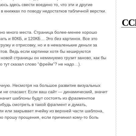
аюсь здесь свести воедино то, что эти и другие
 в книжках по поводу недостатков табличной верстки.
СС
чно много места. Страница более-менее хорошо
мать и 80КБ, и 120КБ… Это
без
картинок. Все это
рузку и отрисовку, но и в немаленькие деньги за
ентов. Ведь если картинки хотя бы кешируются
 новой страницы он неминуемо грузит заново, как бы
о тут сказал слово “фрейм”? не надо…).
учную. Несмотря на большое развитие визуальных
и не спасают. Если ваш сайт — динамический, значит
значит шаблоны будут состоять из
фрагментов
ибудь смотреть в такой фрагмент и думать,
сти или закрывает ячейку из верхней части шаблона,
но прошу прощения, если причинил кому-то боль