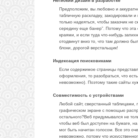
Негибкий дизайн в разработке
Предположим, вы любовно и аккуратн
табличную раскладку, закодировали и 
только надеяться, чтобы заказчик не с
середину еще банер”. Потому что эта
краями, и если туда что-нибудь запихн
отодвинут вниз то, что там должно б
блоки, дорогой верстальщик!
Индексация поисковиками
Если содержимое страницы представля
оформления, то разобраться, что есть
невозможно). Поэтому такие сайты х
Совместимость с устройствами
Любой сайт, сверстанный таблицами,
графическом экране с помощью распро
остального?Веб придумывался не толь
чтобы веб был доступен на бумаге, н
мог быть начитан голосом. Все это оч
невозможно, потому что искусственног