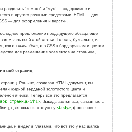
тся разделить “компот” и “мух” — содержимое и
 того и другого разными средствами. HTML — для
 CSS — для оформления и верстки.
в последнее предложение предыдущего абзаца еще
ая мысль всей этой статьи. То есть, буквально, из
м, как он
выглядит
, а в CSS к бордюрчикам и цветам
редства для размещения элементов на странице,
ия веб-страниц.
 страниц. Раньше, создавая HTML-документ, вы
сделан жирной верданой золотистого цвета и
леной ячейки. Теперь все это предлагается
вок страницы</h1>
. Выкидывается все, связанное с
иц, цвет ссылок, отступы у
<body>
, фоны ячеек
раницы, и
видели глазами
, что вот это у нас шапка