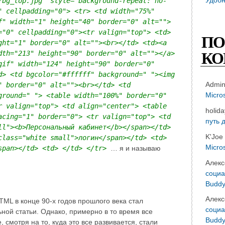
/bg_top.jpg" style="background-repeat: no-
" cellpadding="0"> <tr> <td width="75%"
f" width="1" height="40" border="0" alt="">
="0" cellpadding="0"><tr valign="top"> <td>
ПО
ght="1" border="0" alt=""><br></td> <td><a
КО
dth="213" height="90" border="0" alt=""></a>
gif" width="124" height="90" border="0"
d> <td bgcolor="#ffffff" background=" "><img
Admi
" border="0" alt=""><br></td> <td
Micro
ground=" "> <table width="100%" border="0"
r valign="top"> <td align="center"> <table
holid
acing="1" border="0"> <tr valign="top"> <td
путь 
ll"><b>Персональный кабинет</b></span></td>
K'Joe
class="white small">логин</span></td> <td>
Micro
span></td> <td> </td> </tr>
… я и называю
Алекс
социа
Buddy
Алекс
TML в конце 90-х годов прошлого века стал
социа
ьной статьи. Однако, примерно в то время все
Buddy
 смотря на то, куда это все развивается, стали