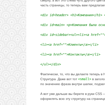
сверху, а вот это слева чуть другого цв
часть страницы, то теперь вам предлага
<div id=header> <h1>Компания</h1> 
<div id=main> <p>Компания была осн
<div id=sidebar><ul><li><a href=""
<li><a href="">Клиенты</a></li>
<li><a href="">Контакты</a></li>
</ul></div>
Фактически, то, что вы делаете теперь в
Структура. Даже вот тот
<small>
в заголо
по значению фраза внутри шапки, подзаг
А вот уже дальше вы берете в руки CSS 
оформлять всю эту структуру на странице