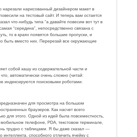
о нарезали нарисованный дизайнером макет в
повесили на тестовый сайт. И теперь вам остается
казал что-нибудь типа “а давайте повесим вот тут в
 самая “середина”, непосредственно связана с
уть, то в краях появятся большие пропуски, и
ыло быть вместо них. Перерезай все окружающие
ет собой кашу из содержательной части и
 что, автоматически очень сложно (читай:
уже индексируются поисковыми роботами.
 предназначен для просмотра на большом
страненных браузеров. Как насчет всего
ко для этого. Одной из идей была повсеместность,
а мобильном телефоне, PDA, текстовом терминале,
ень трудно с таблицами. Я бы даже сказал —
о интеллекта, способного отличить ячейку с