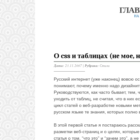
ГЛА
НА
О css и таблицах (не мое, 
Дата:
23.11.2007 |
Рубрика:
Стили
Русский интернет (уже наконец) вовсю ос
понимают, почему именно надо дизайнить 
Руководствуются, как часто бывает, тем, 
уходить от таблиц, не считая, что в них 
цикл статей о веб-разработке новыми ме
русском языке те знания, которых полно 
В этой первой статье я постараюсь расс
разметки веб-страниц и о целях, которые
статья о том, “что это” и “зачем это”, а не 