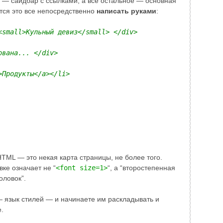
ета — сайдбар с ссылками, а все остальное — основная
ется это все непосредственно
написать руками
:
<small>Кульный девиз</small> </div>
ована... </div>
>Продукты</a></li>
 HTML — это некая карта страницы, не более того.
вке означает не “
<font size=1>
“, а “второстепенная
оловок”.
— язык стилей — и начинаете им раскладывать и
.