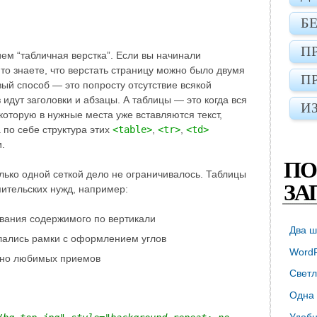
Б
П
ием “табличная верстка”. Если вы начинали
 то знаете, что верстать страницу можно было двумя
П
ый способ — это попросту отсутствие всякой
з идут заголовки и абзацы. А таблицы — это когда вся
И
 которую в нужные места уже вставляются текст,
 по себе структура этих
<table>
,
<tr>
,
<td>
.
ПО
олько одной сеткой дело не ограничивалось. Таблицы
ЗА
ительских нужд, например:
вания содержимого по вертикали
Два ш
лались рамки с оформлением углов
WordP
олно любимых приемов
Светл
Одна 
Удобн