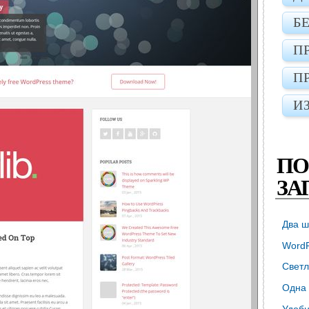
Б
П
П
И
ПО
ЗА
Два ш
WordP
Светл
Одна 
Удобн