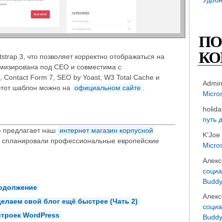
ПО
КО
trap 3, что позволяет корректно отображаться на
имизирована под СЕО и совместима с
Contact Form 7, SEO by Yoast, W3 Total Cache и
Admi
 этот шаблон можно на
официальном сайте
.
Micro
holid
путь 
ю предлагает наш
интернет магазин корпусной
K'Joe
 её спланировали профессиональные европейские
Micro
Алекс
социа
Buddy
родолжение
Алекс
лаем свой блог ещё быстрее (Чать 2)
социа
троек WordPress
Buddy