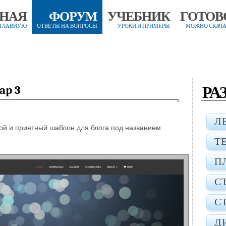
ВНАЯ
ФОРУМ
УЧЕБНИК
ГОТОВ
 ГЛАВНУЮ
ОТВЕТЫ НА ВОПРОСЫ
УРОКИ И ПРИМЕРЫ
МОЖНО СКАЧА
РА
ap 3
Л
той и приятный шаблон для блога под названием
Т
П
С
С
Д