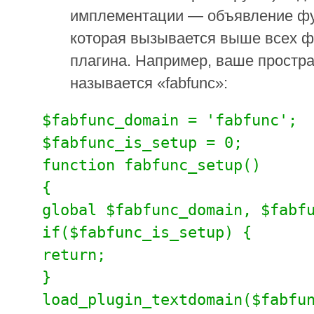
имплементации — объявление фу
которая вызывается выше всех ф
плагина. Например, ваше простра
называется «fabfunc»:
$fabfunc_domain = 'fabfunc';
$fabfunc_is_setup = 0;
function fabfunc_setup()
{
global $fabfunc_domain, $fabf
if($fabfunc_is_setup) {
return;
}
load_plugin_textdomain($fabfu