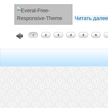
Читать дале
2
3
4
5
6
1