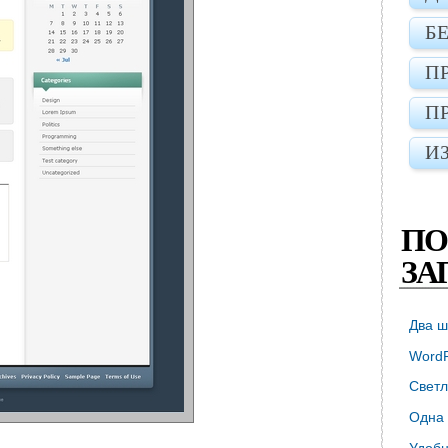
Б
П
П
И
ПО
ЗА
Два ш
WordP
Светл
Одна 
Удобн