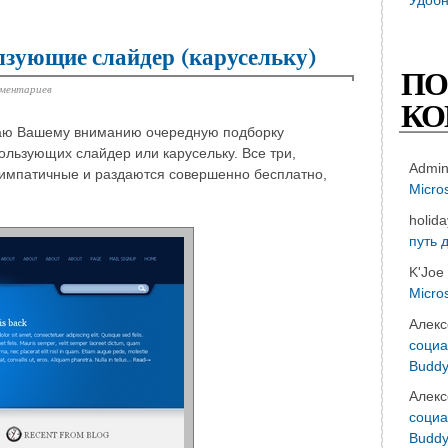
лзующие слайдер (карусельку)
ПО
мментариев
КО
агаю Вашему вниманию очередную подборку
льзующих слайдер или карусельку. Все три,
Admi
импатичные и раздаются совершенно бесплатно,
Micro
holid
путь 
K'Joe
Micro
Алекс
социа
Buddy
Алекс
социа
Buddy