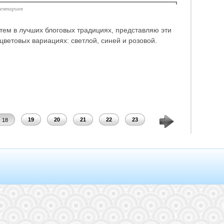
ментариев
е. тем в лучших блоговых традициях, представляю эти
 цветовых вариациях: светлой, синей и розовой.
19
20
21
22
23
24
25
26
18