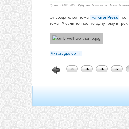
Дата:
24.08.2009 |
Рубрика:
Бесплатно
·
Темы
|
6 ком
От создателей темы
Falkner Press
, т.
темы. А если точнее, то одну тему в трех
Читать далее →
10
11
12
13
14
15
16
17