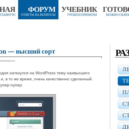
ВНАЯ
ФОРУМ
УЧЕБНИК
ГОТОВ
 ГЛАВНУЮ
ОТВЕТЫ НА ВОПРОСЫ
УРОКИ И ПРИМЕРЫ
МОЖНО СКАЧА
РА
don — высший сорт
мментариев
Л
годня наткнулся на WordPress тему наивысшего
 и, в то же время, очень качественно сделанный.
Т
супер-пупер.
П
С
С
Д