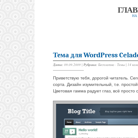
ГЛА
НА
Тема для WordPress Cela
Дата:
09.09.2009 |
Рубрика:
Бесплатно
·
Темы
|
14 ко
Приветствую тебя, дорогой читатель. Се
сорта. Дизайн изумительный, т.е. простой
Цветовая гамма радует глаз, всё просто 