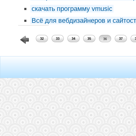
скачать программу vmusic
Всё для вебдизайнеров и сайтос
30
31
32
33
34
35
37
36