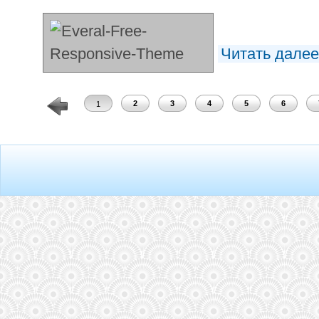
Читать дале
2
3
4
5
6
1