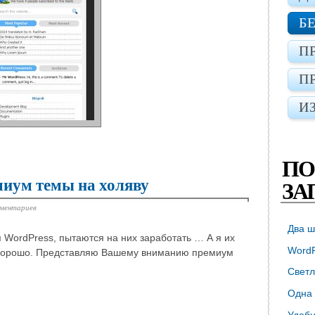
Б
П
П
И
ПО
иум темы на холяву
ЗА
мментариев
Два ш
WordPress, пытаются на них заработать … А я их
WordP
е хорошо. Представляю Вашему вниманию премиум
Светл
Одна 
Удобн