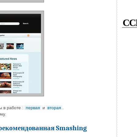
СС
ы в работе :
первая
и
вторая
.
ку.
 рекомендованная Smashing