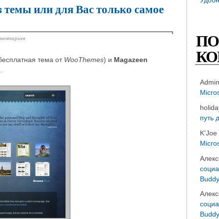
 темы или для Вас только самое
ПО
мментариев
КО
бесплатная тема от
WooThemes
) и
Magazeen
 .
Admi
Micro
holid
путь 
K'Joe
Micro
Алекс
социа
Buddy
Алекс
социа
Buddy