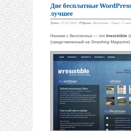
Две бесплатные WordPress
лучшее
Дата:
25.02.2009 |
Рубрика:
Бесплатно
·
Темы
|
11 ко
Начнем с бесплатных — это
Irresistible
(
(представленный на
Smashing Magazine
)