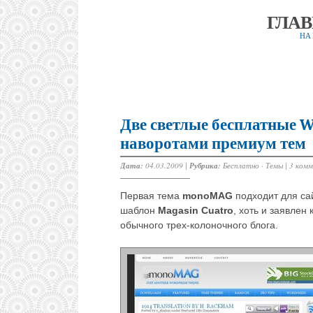
ГЛА
НА
Две светлые бесплатные W
наворотами премиум тем
Дата:
04.03.2009 |
Рубрика:
Бесплатно
·
Темы
|
3 ком
Первая тема
monoMAG
подходит для са
шаблон
Magasin Cuatro
, хоть и заявлен
обычного трех-колоночного блога.