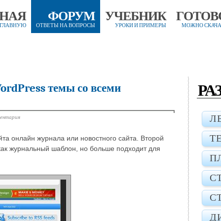
ВНАЯ
ФОРУМ
УЧЕБНИК
ГОТОВ
 ГЛАВНУЮ
ОТВЕТЫ НА ВОПРОСЫ
УРОКИ И ПРИМЕРЫ
МОЖНО СКАЧА
РА
ordPress темы со всеми
ментария
Л
Т
йта онлайн журнала или новостного сайта. Второй
 как журнальный шаблон, но больше подходит для
П
С
С
Д