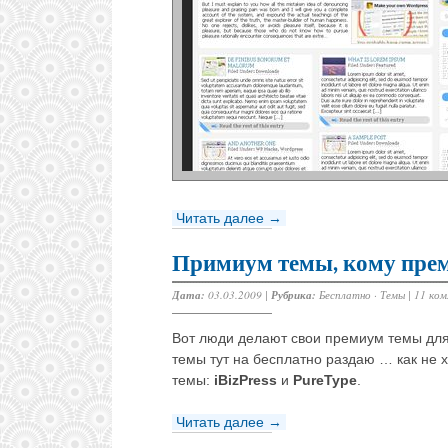
Читать далее →
Примиум темы, кому прем
Дата:
03.03.2009 |
Рубрика:
Бесплатно
·
Темы
|
11 ко
Вот люди делают свои премиум темы для 
темы тут на бесплатно раздаю … как н
темы:
iBizPress
и
PureType
.
Читать далее →