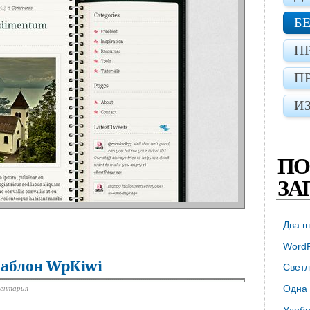
Б
П
П
И
ПО
ЗА
Два ш
WordP
шаблон WpKiwi
Светл
ментария
Одна 
Удобн