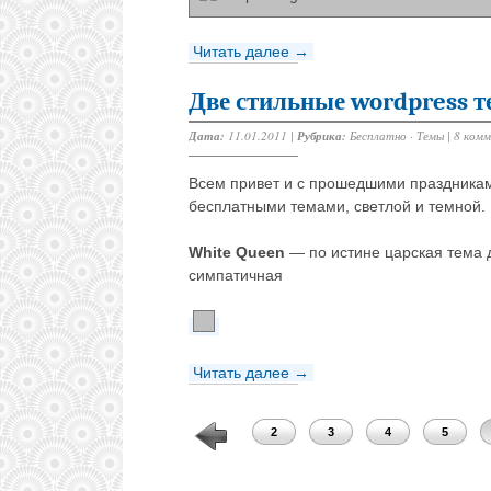
Читать далее →
Две стильные wordpress т
Дата:
11.01.2011 |
Рубрика:
Бесплатно
·
Темы
|
8 ком
Всем привет и с прошедшими праздникам
бесплатными темами, светлой и темной.
White Queen
— по истине царская тема д
симпатичная
Читать далее →
1
2
3
4
5