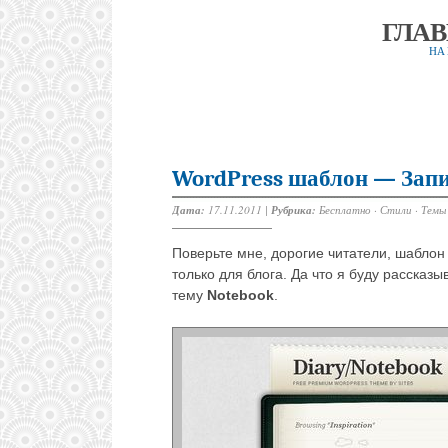
ГЛА
НА
WordPress шаблон — Зап
Дата:
17.11.2011 |
Рубрика:
Бесплатно
·
Стили
·
Темы
Поверьте мне, дорогие читатели, шаблон
только для блога. Да что я буду расска
тему
Notebook
.