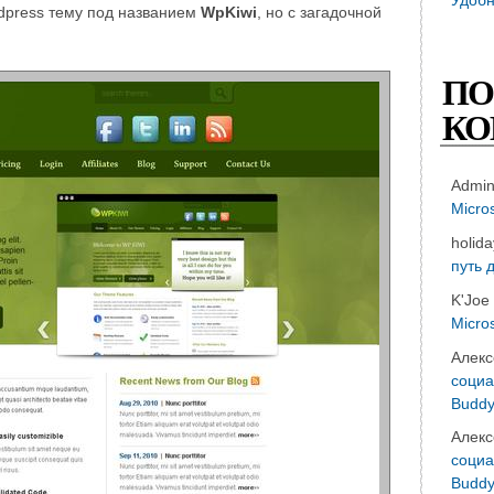
dpress тему под названием
WpKiwi
, но с загадочной
ПО
КО
Admi
Micro
holid
путь 
K'Joe
Micro
Алекс
социа
Buddy
Алекс
социа
Buddy