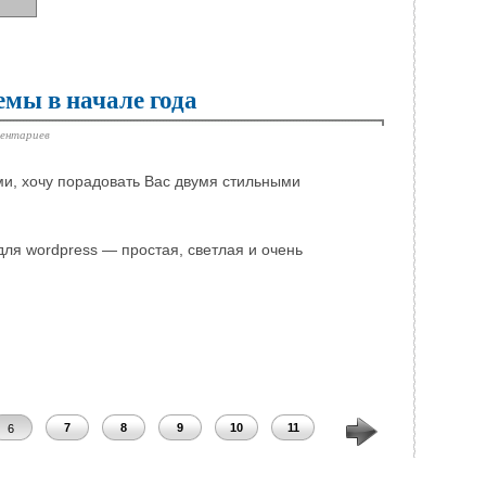
емы в начале года
ментариев
и, хочу порадовать Вас двумя стильными
ля wordpress — простая, светлая и очень
7
8
9
10
11
12
13
14
6