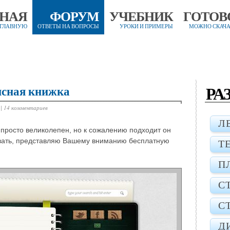
ВНАЯ
ФОРУМ
УЧЕБНИК
ГОТОВ
 ГЛАВНУЮ
ОТВЕТЫ НА ВОПРОСЫ
УРОКИ И ПРИМЕРЫ
МОЖНО СКАЧА
РА
исная книжка
|
14 комментариев
Л
 просто великолепен, но к сожалению подходит он
зывать, представляю Вашему вниманию бесплатную
Т
П
С
С
Д