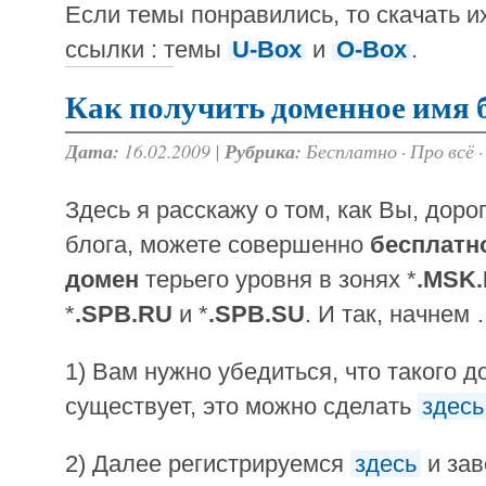
Если темы понравились, то скачать и
ссылки : темы
U-Box
и
O-Box
.
Как получить доменное имя 
Дата:
16.02.2009 |
Рубрика:
Бесплатно
·
Про всё
Здесь я расскажу о том, как Вы, доро
блога, можете совершенно
бесплатн
домен
терьего уровня в зонях *
.MSK
*
.SPB.RU
и *
.SPB.SU
. И так, начнем
1) Вам нужно убедиться, что такого 
существует, это можно сделать
здесь
2) Далее регистрируемся
здесь
и зав