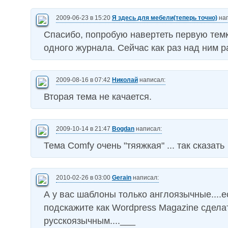
2009-06-23 в 15:20
Я здесь для мебели(теперь точно)
нап
Спасибо, попробую навертеть первую темк
одного журнала. Сейчас как раз над ним р
2009-08-16 в 07:42
Николай
написал:
Вторая тема не качается.
2009-10-14 в 21:47
Bogdan
написал:
Тема Comfy очень "тяяжкая" ... так сказать
2010-02-26 в 03:00
Gerain
написал:
А у вас шаблоны только англоязычные....е
подскажите как Wordpress Magazine сдела
русскоязычным....___