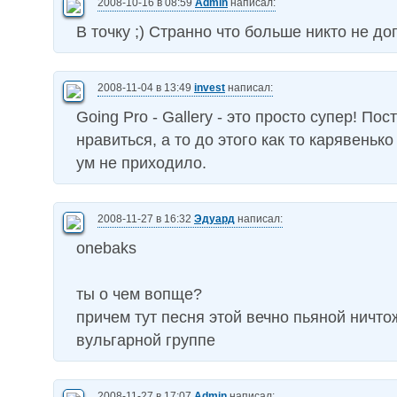
2008-10-16 в 08:59
Admin
написал:
В точку ;) Странно что больше никто не до
2008-11-04 в 13:49
invest
написал:
Going Pro - Gallery - это просто супер! Пос
нравиться, а то до этого как то карявенько
ум не приходило.
2008-11-27 в 16:32
Эдуард
написал:
onebaks
ты о чем вопще?
причем тут песня этой вечно пьяной ничто
вульгарной группе
2008-11-27 в 17:07
Admin
написал: