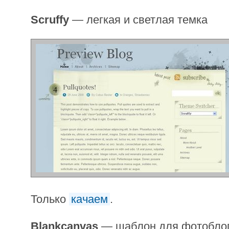
Scruffy
— легкая и светлая темка
Только
качаем
.
Blankcanvas
— шаблон для фотобло