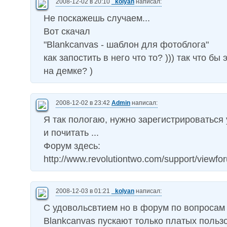
2008-12-02 в 20:10
_kolyan
написал:
Не поскажешь случаем...
Вот скачал
"Blankcanvas - шаблон для фотоблога"
как запостить в него что то? ))) так что бы
на демке? )
2008-12-02 в 23:42
Admin
написал:
Я так пологаю, нужно зарегистрироваться
и почитать ...
Форум здесь:
http://www.revolutiontwo.com/support/viewf
2008-12-03 в 01:21
_kolyan
написал:
С удовольсвтием но в форум по вопросам
Blankcanvas пускают только платых пользо