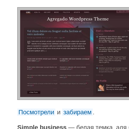
Посмотрели
и
забираем
.
Simple business
— белая темка, аля 