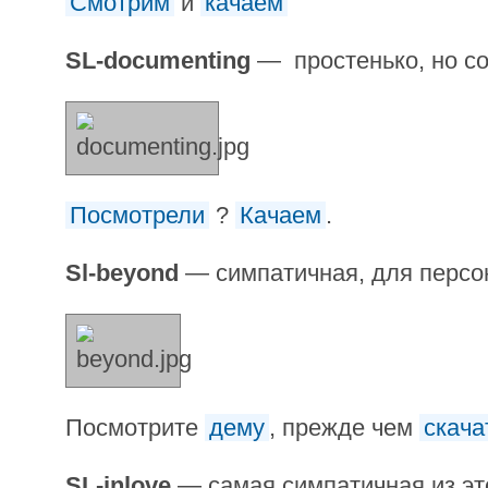
Смотрим
и
качаем
SL-documenting
— простенько, но с
Посмотрели
?
Качаем
.
Sl-beyond
— симпатичная, для персо
Посмотрите
дему
, прежде чем
скача
SL-inlove
— самая симпатичная из это