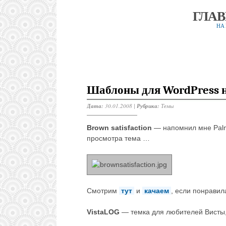
ГЛА
НА
Шаблоны для WordPress н
Дата:
30.01.2008 |
Рубрика:
Темы
Brown satisfaction
— напомнил мне Palm’
просмотра тема …
Смотрим
тут
и
качаем
, если понравил
VistaLOG
— темка для любителей Висты