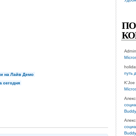
ПО
КО
Admi
Micro
holid
путь 
ми на Лайв Демо
K'Joe
а сегодня
Micro
Алекс
социа
Buddy
Алекс
социа
Buddy