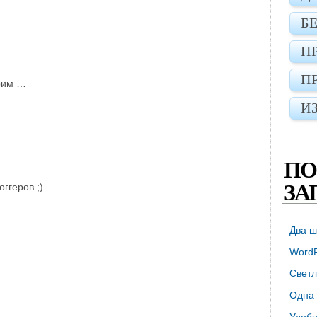
Б
П
П
рим …
И
ПО
ЗА
ггеров ;)
Два ш
WordP
Светл
Одна 
Удобн