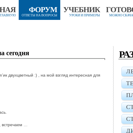
ВНАЯ
ФОРУМ
УЧЕБНИК
ГОТОВ
 ГЛАВНУЮ
ОТВЕТЫ НА ВОПРОСЫ
УРОКИ И ПРИМЕРЫ
МОЖНО СКАЧА
РА
а сегодня
Л
ик двухцветный :) , на мой взгляд интересная для
Т
П
С
ась.
С
, встречаем …
Д