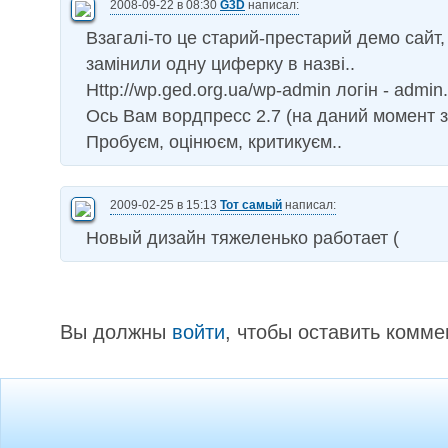
2008-09-22 в 08:30
G3D
написал:
Взагалі-то це старий-престарий демо сайт,
замінили одну циферку в назві..
Http://wp.ged.org.ua/wp-admin логін - admin
Ось Вам вордпресс 2.7 (на даний момент зб
Пробуєм, оцінюєм, критикуєм..
2009-02-25 в 15:13
Тот самый
написал:
Новый дизайн тяжеленько работает (
Вы должны
войти
, чтобы оставить комме