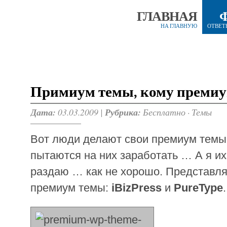
ГЛАВНАЯ
НА ГЛАВНУЮ
ОТВЕТ
Примиум темы, кому премиу
Дата:
03.03.2009 |
Рубрика:
Бесплатно
·
Темы
Вот люди делают свои премиум темы
пытаются на них заработать … А я их
раздаю … как не хорошо. Представ
премиум темы:
iBizPress
и
PureType
.