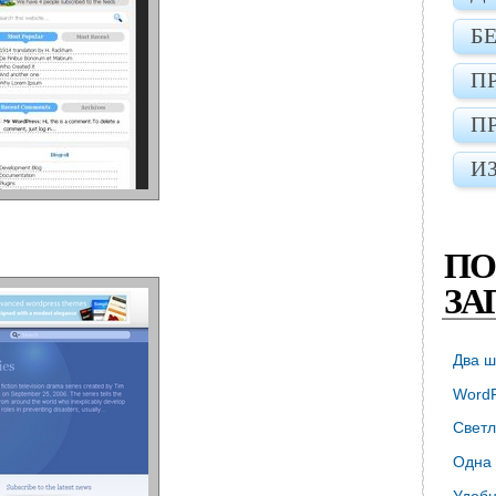
Б
П
П
И
ПО
ЗА
Два ш
WordP
Светл
Одна 
Удобн