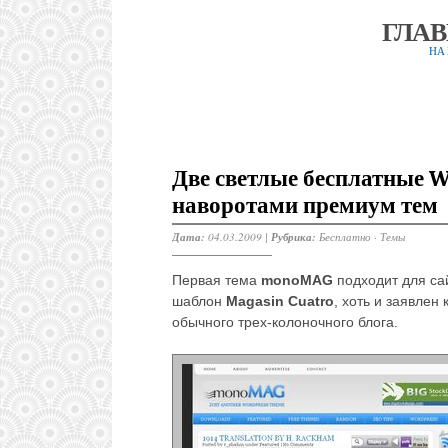
ГЛА
НА
Две светлые бесплатные W
наворотами премиум тем
Дата:
04.03.2009 |
Рубрика:
Бесплатно
·
Темы
Первая тема
monoMAG
подходит для са
шаблон
Magasin Cuatro
, хоть и заявлен
обычного трех-колоночного блога.