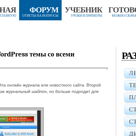
ВНАЯ
ФОРУМ
УЧЕБНИК
ГОТОВ
 ГЛАВНУЮ
ОТВЕТЫ НА ВОПРОСЫ
УРОКИ И ПРИМЕРЫ
МОЖНО СКАЧА
РА
ordPress темы со всеми
Л
Т
йта онлайн журнала или новостного сайта. Второй
 как журнальный шаблон, но больше подходит для
П
С
С
Д