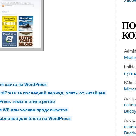
ПО
КО
Admi
Micro
holid
путь 
K'Joe
я сайта на WordPress
Micro
dPress за последний периуд, опять от китайцев
Алекс
ress темы в стиле ретро
социа
я WP или халява продолжается
Buddy
аблонов для блога на WordPress
Алекс
социа
Buddy