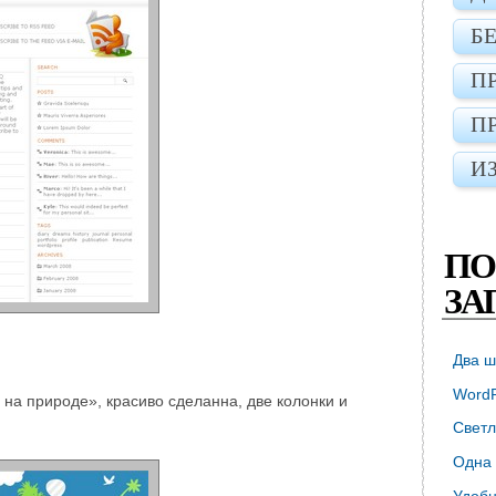
Б
П
П
И
ПО
ЗА
Два ш
WordP
на природе», красиво сделанна, две колонки и
Светл
Одна 
Удобн