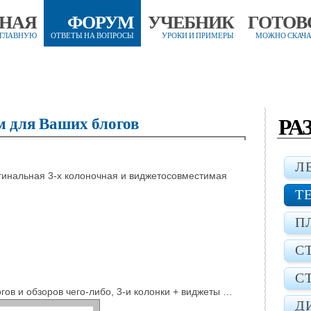
ВНАЯ
ФОРУМ
УЧЕБНИК
ГОТОВ
 ГЛАВНУЮ
ОТВЕТЫ НА ВОПРОСЫ
УРОКИ И ПРИМЕРЫ
МОЖНО СКАЧА
РА
м для Ваших блогов
Л
гинальная 3-х колоночная и виджетосовместимая
Т
П
С
С
гов и обзоров чего-либо, 3-и колонки + виджеты …
Д