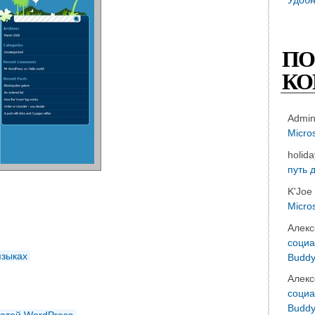
ПО
КО
Admi
Micro
holid
путь 
K'Joe
Micro
Алекс
социа
языках
Buddy
Алекс
социа
Buddy