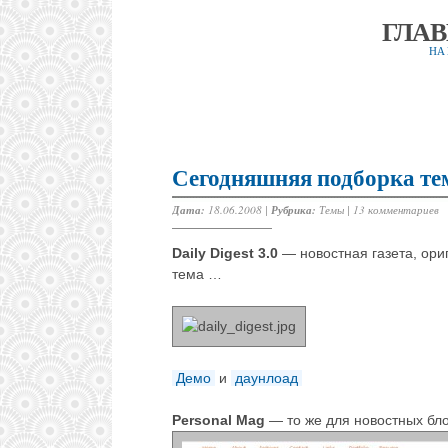
ГЛА
НА
Сегодняшняя подборка те
Дата:
18.06.2008 |
Рубрика:
Темы
|
13 комментариев
Daily Digest 3.0
— новостная газета, ори
тема …
Демо
и
даунлоад
Personal Mag
— то же для новостных бло