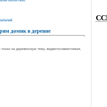
татей WordPress
СС
роителей
рям домик в деревне
х тонах на деревенскую тему, виджетосовместимая,