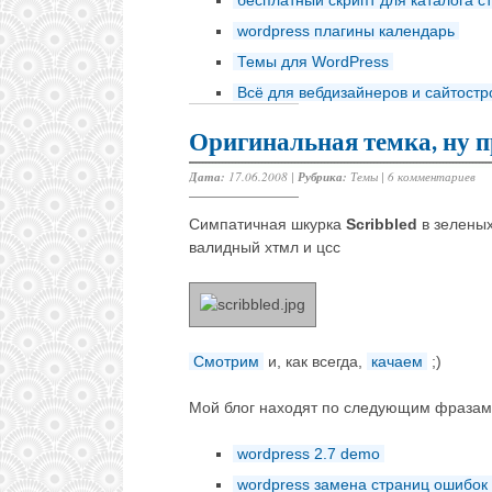
бесплатный скрипт для каталога с
wordpress плагины календарь
Темы для WordPress
Всё для вебдизайнеров и сайтост
Оригинальная темка, ну п
Дата:
17.06.2008 |
Рубрика:
Темы
|
6 комментариев
Симпатичная шкурка
Scribbled
в зелены
валидный хтмл и цсс
Смотрим
и, как всегда,
качаем
;)
Мой блог находят по следующим фразам
wordpress 2.7 demo
wordpress замена страниц ошибок