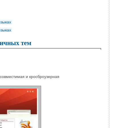
языках
языках
тичных тем
совместимая и кросброузерная