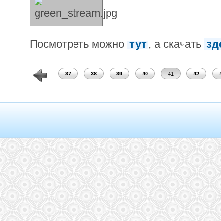
Посмотреть можно
тут
, а скачать
зд
35
36
37
38
39
40
42
41