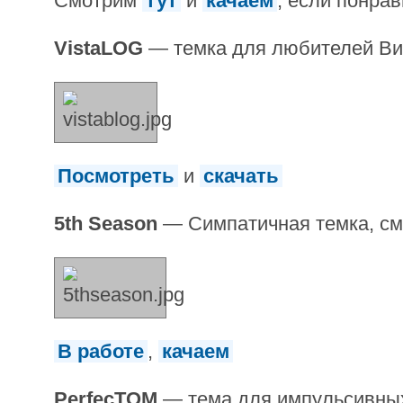
Смотрим
тут
и
качаем
, если понрав
VistaLOG
— темка для любителей Ви
Посмотреть
и
скачать
5th Season
— Симпатичная темка, с
В работе
,
качаем
PerfecTOM
— тема для импульсивных 