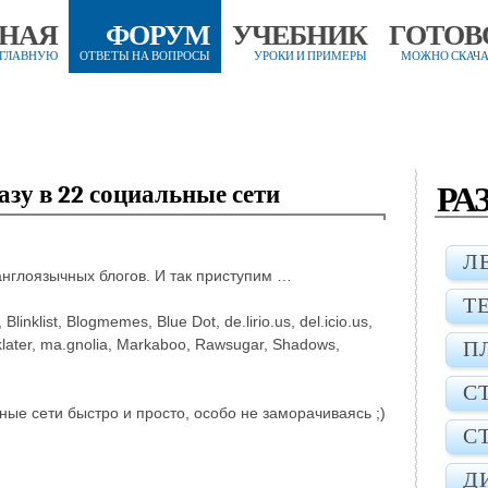
ВНАЯ
ФОРУМ
УЧЕБНИК
ГОТОВ
 ГЛАВНУЮ
ОТВЕТЫ НА ВОПРОСЫ
УРОКИ И ПРИМЕРЫ
МОЖНО СКАЧА
РА
азу в 22 социальные сети
Л
англоязычных блогов. И так приступим …
Т
 Blinklist, Blogmemes, Blue Dot, de.lirio.us, del.icio.us,
Looklater, ma.gnolia, Markaboo, Rawsugar, Shadows,
П
С
ьные сети быстро и просто, особо не заморачиваясь ;)
С
Д