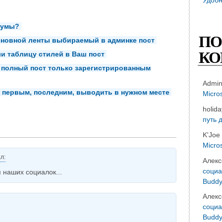
румы?
ПО
сновной ленты выбираемый в админке пост
КО
или таблицу стилей в Ваш пост
 полный пост только зарегистрированным
Admi
а первым, последним, выводить в нужном месте
Micro
holid
путь 
K'Joe
Micro
л:
Алекс
социа
 наших социалок...
Buddy
Алекс
социа
Buddy