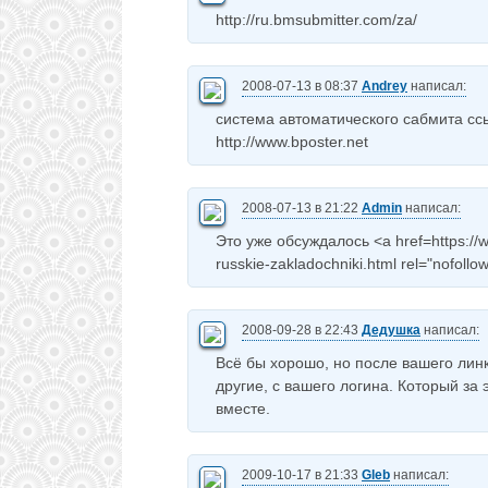
http://ru.bmsubmitter.com/za/
2008-07-13 в 08:37
Andrey
написал:
система автоматического сабмита сс
http://www.bposter.net
2008-07-13 в 21:22
Admin
написал:
Это уже обсуждалось <a href=https://w
russkie-zakladochniki.html rel="nofoll
2008-09-28 в 22:43
Дедушка
написал:
Всё бы хорошо, но после вашего линк
другие, с вашего логина. Который за 
вместе.
2009-10-17 в 21:33
Gleb
написал: