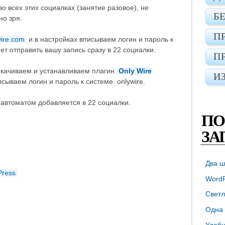
о всех этих социалках (занятие разовое), не
Б
но зря.
П
ire.com
и в настройках вписываем логин и пароль к
т отправить вашу запись сразу в 22 социалки.
П
Скачиваем и устанавливаем плагин
Only Wire
И
исываем логин и пароль к системе onlywire.
 автоматом добавляется в 22 социалки.
ПО
ЗА
Два ш
Press
WordP
Светл
Одна 
Удобн