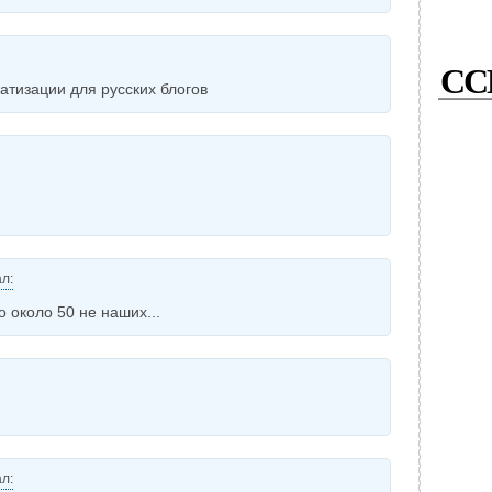
СС
атизации для русских блогов
л:
то около 50 не наших...
л: