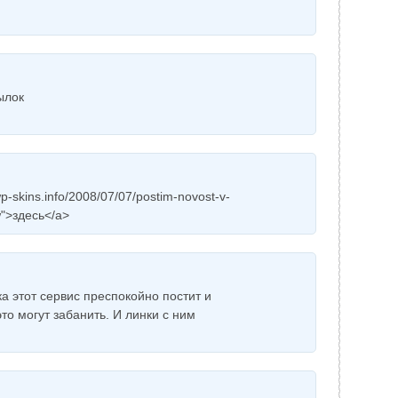
ылок
p-skins.info/2008/07/07/postim-novost-v-
ow">здесь</a>
а этот сервис преспокойно постит и
это могут забанить. И линки с ним