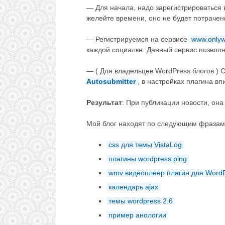
— Для начала, надо зарегистрироваться в
желейте времени, оно не будет потрачен
— Регистрируемся на сервисе
www.onlyw
каждой социалке. Данный сервис позволяе
— ( Для владельцев WordPress блогов ) 
Autosubmitter
, в настройках плагина вп
Результат
: При публикации новости, она
Мой блог находят по следующим фразам
css для темы VistaLog
плагины wordpress ping
wmv видеоплеер плагин для Word
календарь ajax
темы wordpress 2.6
пример анологии