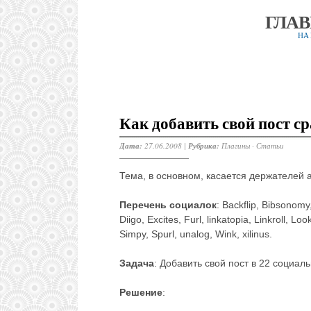
ГЛА
НА
Как добавить свой пост ср
Дата:
27.06.2008 |
Рубрика:
Плагины
·
Статьи
Тема, в основном, касается держателей 
Перечень социалок
: Backflip, Bibsonomy,
Diigo, Excites, Furl, linkatopia, Linkroll, 
Simpy, Spurl, unalog, Wink, xilinus.
Задача
: Добавить свой пост в 22 социал
Решение
: