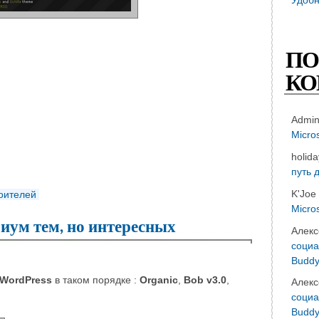
ПО
КО
Admi
Micro
holid
путь 
K'Joe
роителей
Micro
иум тем, но интересных
Алекс
социа
Buddy
WordPress
в таком порядке :
Organic
,
Bob v3.0
,
Алекс
социа
Buddy