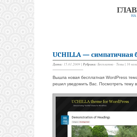
ГЛА
НА
UCHILLA — симпатичная б
Дата:
15.01.2009 |
Рубрика:
Бесплатно
·
Темы
|
16 ко
Вышла новая бесплатная WordPress тем
решил уведомить Вас. Посмотреть тему в