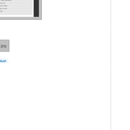
вью
.