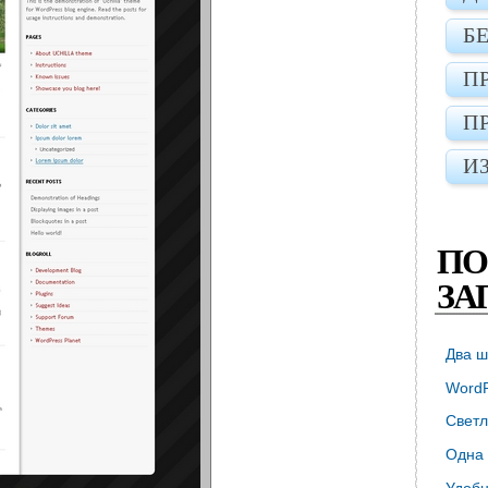
Б
П
П
И
ПО
ЗА
Два ш
WordP
Светл
Одна 
Удобн