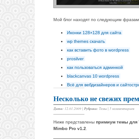
Мой блог находят по следующим фразам
Иконки 128×128 для сайта
wp themes скачать
как вставить фото в wordpress
prosilver
как пользоваться админкой
blackcanvas 10 wordpress
Всё для вебдизайнеров и сайтост
Несколько не свежих прем
Дата:
12.01.2009 |
Рубрика:
Темы
|
5 комментариев
Ниже представлены
примиум темы для 
Mimbo Pro v1.2
.