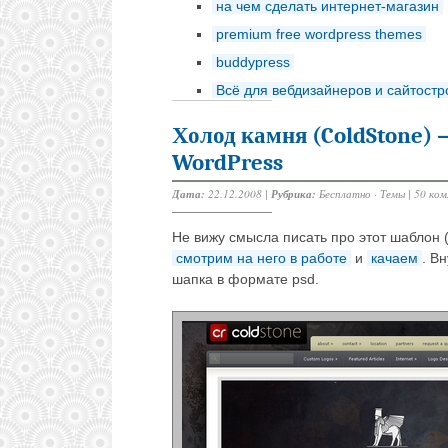
на чем сделать интернет-магазин
premium free wordpress themes
buddypress
Всё для вебдизайнеров и сайтост
Холод камня (ColdStone) 
WordPress
Дата:
22.12.2008 |
Рубрика:
Бесплатно
·
Темы
|
50 ко
Не вижу смысла писать про этот шаблон 
смотрим на него в работе
и
качаем
. В
шапка в формате psd.