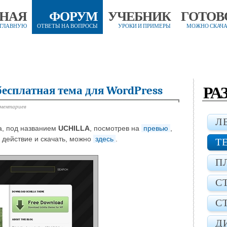
ВНАЯ
ФОРУМ
УЧЕБНИК
ГОТОВ
 ГЛАВНУЮ
ОТВЕТЫ НА ВОПРОСЫ
УРОКИ И ПРИМЕРЫ
МОЖНО СКАЧА
РА
есплатная тема для WordPress
мментариев
Л
а, под названием
UCHILLA
, посмотрев на
превью
,
 действие и скачать, можно
здесь
.
Т
П
С
С
Д