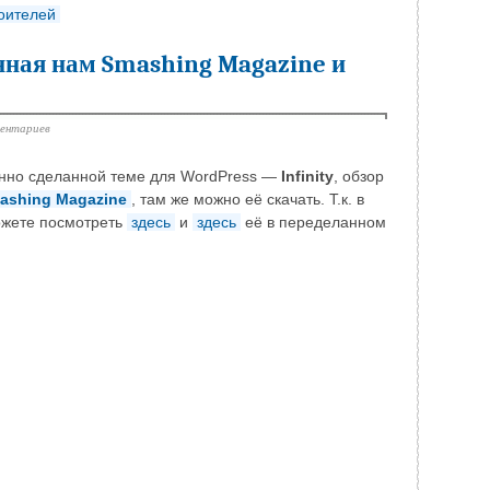
роителей
енная нам Smashing Magazine и
ментариев
венно сделанной теме для WordPress —
Infinity
, обзор
ashing Magazine
, там же можно её скачать. Т.к. в
ожете посмотреть
здесь
и
здесь
её в переделанном