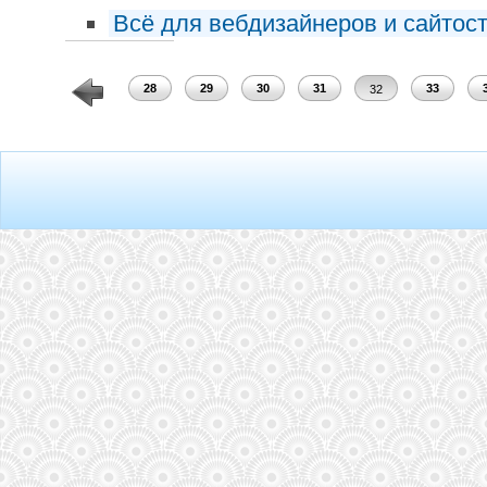
Всё для вебдизайнеров и сайтос
26
27
28
29
30
31
33
32