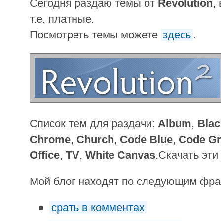
Сегодня раздаю темы от
Revolution
,
т.е. платные.
Посмотреть темы можете
здесь
.
Список тем для раздачи:
Album
,
Blac
Chrome
,
Church
,
Code Blue
,
Code Gr
Office
,
TV
,
White Canvas
.Скачать эт
Мой блог находят по следующим фр
срать в комментах