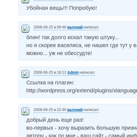
Убойная вещь!!! Попробую!
2008-06-25 в 09:46
валерий
написал:
блин! так долго искал такую штуку...
но я скорее васелиса, не нашел где тут у в
можно... уж не обессудте!
2008-06-25 в 18:12
Admin
написал:
Ссылка на плагин:
http://wordpress.org/extend/plugins/xlanguag
2008-06-25 в 22:40
валерий
написал:
добрый день еще раз!
во-первых - хочу выразить большую призн
автору - как по мне - ваш сайт - самый и