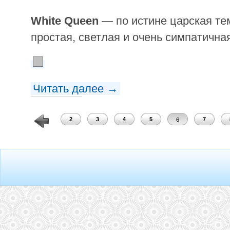
White Queen
— по истине царская те
простая, светлая и очень симпатична
Читать далее →
1
2
3
4
5
7
6