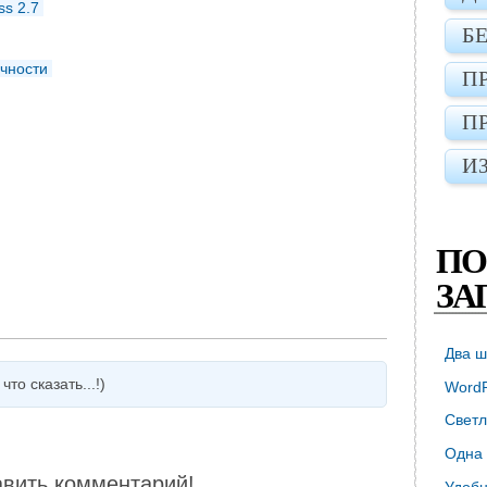
ss 2.7
Б
чности
П
П
И
ПО
ЗА
Два ш
то сказать...!)
WordP
Светл
Одна 
авить комментарий!
Удобн