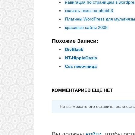
навигация по страницам в wordpre
скачать темы на phpbb3
Плагины WordPress для мультиязы
красивые сайты 2008
Похожие Записи:
DivBlack
NT-HippieOasis
Css песочница
КОММЕНТАРИЕВ ЕЩЕ НЕТ
Но вы можете его оставить, если есть ч
Вы должны
войти
, чтобы ост