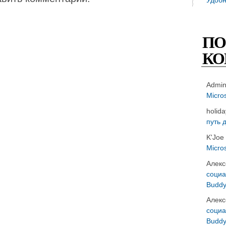
ПО
КО
Admi
Micro
holid
путь 
K'Joe
Micro
Алекс
социа
Buddy
Алекс
социа
Buddy