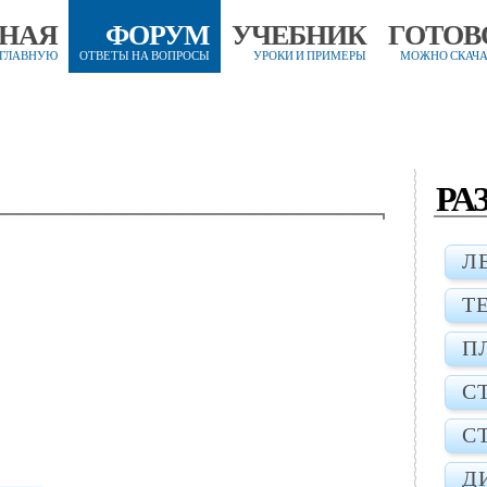
ВНАЯ
ФОРУМ
УЧЕБНИК
ГОТОВ
 ГЛАВНУЮ
ОТВЕТЫ НА ВОПРОСЫ
УРОКИ И ПРИМЕРЫ
МОЖНО СКАЧА
РА
Л
Т
П
С
С
Д