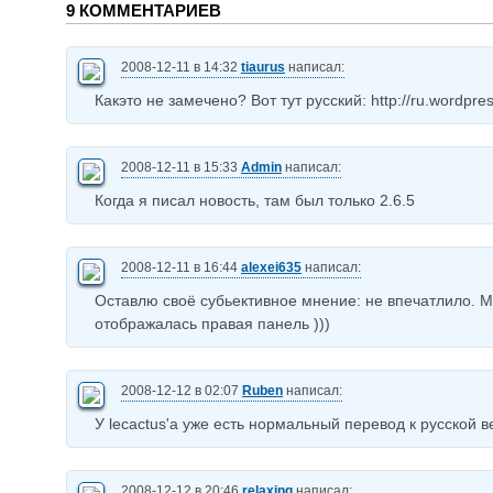
9 КОММЕНТАРИЕВ
2008-12-11 в 14:32
tiaurus
написал:
Какэто не замечено? Вот тут русский: http://ru.wordpres
2008-12-11 в 15:33
Admin
написал:
Когда я писал новость, там был только 2.6.5
2008-12-11 в 16:44
alexei635
написал:
Оставлю своё субьективное мнение: не впечатлило. М
отображалась правая панель )))
2008-12-12 в 02:07
Ruben
написал:
У lecactus'а уже есть нормальный перевод к русской в
2008-12-12 в 20:46
relaxing
написал: