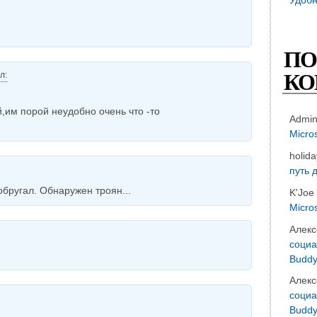
ПО
КО
л:
,им порой неудобно очень что -то
Admi
Micro
holid
путь 
 обругал. Обнаружен троян...
K'Joe
Micro
Алекс
социа
Buddy
Алекс
социа
Buddy