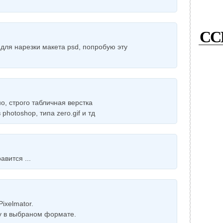
СС
для нарезки макета psd, попробую эту
о, строго табличная верстка
photoshop, типа zero.gif и тд
вится ...
ixelmator.
у в выбраном формате.