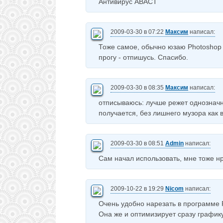
Антивирус АВАСТ
2009-03-30 в 07:22
Максим
написал:
Тоже самое, обычно юзаю Photoshop 
прогу - отпишусь. Спасибо.
2009-03-30 в 08:35
Максим
написал:
отписываюсь: лучше режет однозначн
получается, без лишнего музора как в 
2009-03-30 в 08:51
Admin
написал:
Сам начал использовать, мне тоже нра
2009-10-22 в 19:29
Nicom
написал:
Очень удобно нарезать в программе P
Она же и оптимизирует сразу график