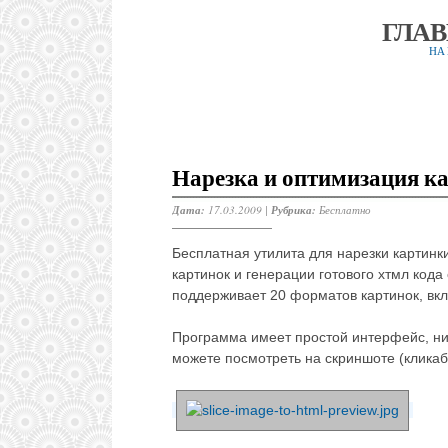
ГЛА
НА
Нарезка и оптимизация ка
Дата:
17.03.2009 |
Рубрика:
Бесплатно
Бесплатная утилита для нарезки картинк
картинок и генерации готового хтмл кода
поддерживает 20 форматов картинок, вкл
Программа имеет простой интерфейс, нич
можете посмотреть на скриншоте (клика