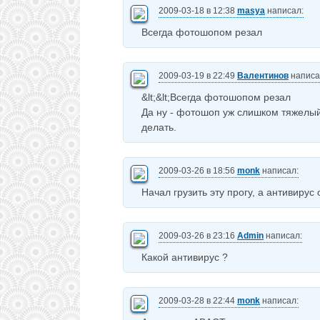
2009-03-18 в 12:38
masya
написал:
Всегда фотошопом резал
2009-03-19 в 22:49
Валентинов
написа
&lt;&lt;Всегда фотошопом резал
Да ну - фотошоп уж слишком тяжелый
делать.
2009-03-26 в 18:56
monk
написал:
Начал грузить эту прогу, а антивирус
2009-03-26 в 23:16
Admin
написал:
Какой антивирус ?
2009-03-28 в 22:44
monk
написал: