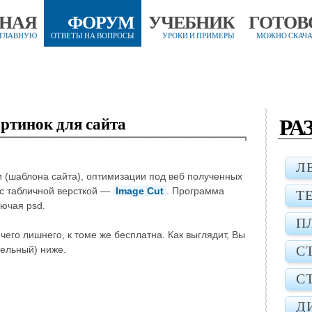
ВНАЯ
ФОРУМ
УЧЕБНИК
ГОТОВ
 ГЛАВНУЮ
ОТВЕТЫ НА ВОПРОСЫ
УРОКИ И ПРИМЕРЫ
МОЖНО СКАЧА
РА
ртинок для сайта
Л
и (шаблона сайта), оптимизации под веб полученных
 с табличной версткой —
Image Cut
. Программа
Т
ючая psd.
П
его лишнего, к томе же бесплатна. Как выглядит, Вы
С
бельный) ниже.
С
Д