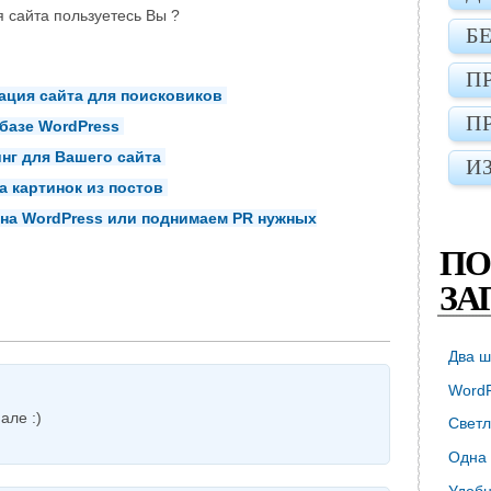
я сайта пользуетесь Вы ?
Б
П
зация сайта для поисковиков
П
базе WordPress
нг для Вашего сайта
И
 картинок из постов
 на WordPress или поднимаем PR нужных
ПО
ЗА
Два ш
WordP
але :)
Светл
Одна 
Удобн