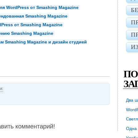
ля WordPress от Smashing Magazine
Б
ендованная Smashing Magazine
П
dPress от Smashing Magazine
ению Smashing Magazine
П
нам Smashing Magazine и дизайн студией
И
ПО
ЗА
л:
Два ш
WordP
Светл
авить комментарий!
Одна 
Удобн