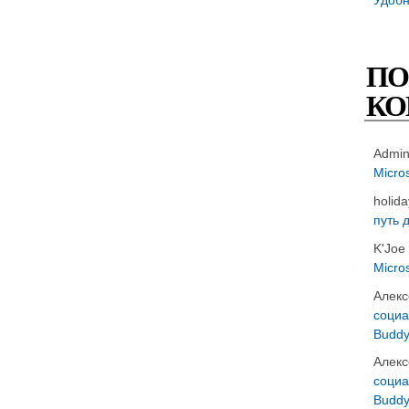
ПО
КО
Admi
Micro
holid
путь 
K'Joe
Micro
Алекс
социа
Buddy
Алекс
социа
Buddy