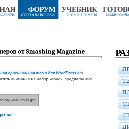
ВНАЯ
ФОРУМ
УЧЕБНИК
ГОТОВ
 ГЛАВНУЮ
ОТВЕТЫ НА ВОПРОСЫ
УРОКИ И ПРИМЕРЫ
МОЖНО СКАЧА
РА
неров от Smashing Magazine
Л
ная оригинальная тема для WordPress от
атить внимание на набор иконок, предлагаемых
Т
П
С
С
azine
.
Д