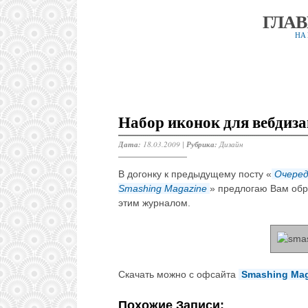
ГЛА
НА
Набор иконок для вебдиза
Дата:
18.03.2009 |
Рубрика:
Дизайн
В догонку к предыдущему посту «
Очеред
Smashing Magazine
» предлогаю Вам обр
этим журналом.
Скачать можно с офсайта
Smashing Mag
Похожие Записи: