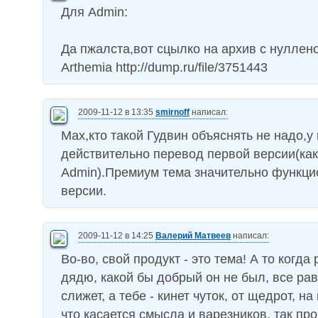
Для Admin:
Да пжалста,вот сцылко на архив с нуллен
Arthemia http://dump.ru/file/3751443
2009-11-12 в 13:35
smirnoff
написал:
Max,кто такой Гудвин объяснять не надо,у 
действительно перевод первой версии(как
Admin).Премиум тема значительно функци
версии.
2009-11-12 в 14:25
Валерий Матвеев
написал:
Во-во, свой продукт - это тема! А то когда
дядю, какой бы добрый он не был, все рав
слижет, а тебе - кинет чуток, от щедрот, н
что касается смысла и варезников, так пр