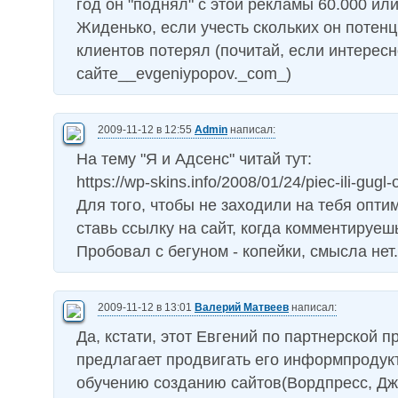
год он "поднял" с этой рекламы 60.000 или
Жиденько, если учесть скольких он потен
клиентов потерял (почитай, если интересн
сайте__evgeniypopov._com_)
2009-11-12 в 12:55
Admin
написал:
На тему "Я и Адсенс" читай тут:
https://wp-skins.info/2008/01/24/piec-ili-gugl-
Для того, чтобы не заходили на тебя опти
ставь ссылку на сайт, когда комментируеш
Пробовал с бегуном - копейки, смысла нет.
2009-11-12 в 13:01
Валерий Матвеев
написал:
Да, кстати, этот Евгений по партнерской 
предлагает продвигать его информпродукт
обучению созданию сайтов(Вордпресс, Д