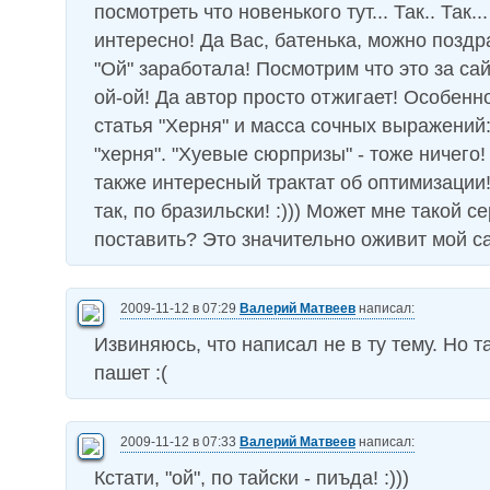
посмотреть что новенького тут... Так.. Так...
интересно! Да Вас, батенька, можно поздр
"Ой" заработала! Посмотрим что это за сайт?
ой-ой! Да автор просто отжигает! Особен
статья "Херня" и масса сочных выражений:
"херня". "Хуевые сюрпризы" - тоже ничего! 
также интересный трактат об оптимизации!
так, по бразильски! :))) Может мне такой с
поставить? Это значительно оживит мой сай
2009-11-12 в 07:29
Валерий Матвеев
написал:
Извиняюсь, что написал не в ту тему. Но т
пашет :(
2009-11-12 в 07:33
Валерий Матвеев
написал:
Кстати, "ой", по тайски - пиъда! :)))