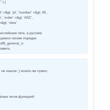
 ) {
it' =&gt; 'pt', 'number' =&gt; 45,
e', 'order' =&gt; 'ASC',
 =&gt; 'view'
нглийские теги, а русские
щимся логике порядке.
tf8_general_ci
равить.
не нашли ;) искать же нужно..
:
'
блака тегов функцией