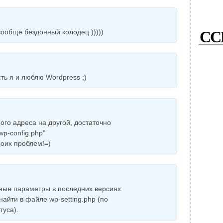
СС
вообще бездонный колодец )))))
ть я и люблю Wordpress ;)
ого адреса на другой, достаточно
wp-config.php"
моих проблем!=)
нные параметры в последних версиях
найти в файле wp-setting.php (по
туса).