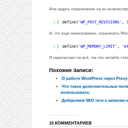
Или задать ограничение на их количеств
1
define(
'WP_POST_REVISIONS'
, 
И, что ещё немаловажно, ограничить Wor
1
define(
'WP_MEMORY_LIMIT'
, 
'6
Я перечислил не всё, так что читайте ста
Похожие Записи:
О работе WordPress через Proxy
Что такое дополнительные поля 
использовать
Добавляем SEO теги к записям ч
15 КОММЕНТАРИЕВ