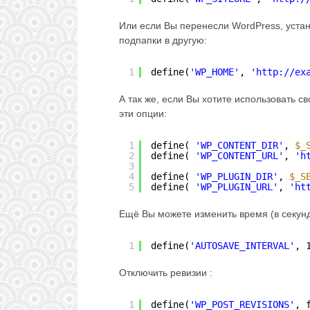
Или если Вы перенесли WordPress, устан
подпапки в другую:
1
define(
'WP_HOME'
, 
'
http://ex
А так же, если Вы хотите использовать с
эти опции:
1
define( 
'WP_CONTENT_DIR'
, 
$_
2
define( 
'WP_CONTENT_URL'
, 
'
h
3
4
define( 
'WP_PLUGIN_DIR'
, 
$_S
5
define( 
'WP_PLUGIN_URL'
, 
'
ht
Ещё Вы можете изменить время (в секунд
1
define(
'AUTOSAVE_INTERVAL'
, 
Отключить ревизии :
1
define(
'WP_POST_REVISIONS'
, 