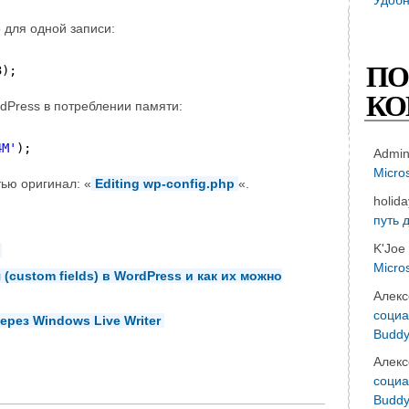
о для одной записи:
ПО
3);
КО
dPress в потреблении памяти:
4M'
);
Admi
Micro
тью оригинал: «
Editing wp-config.php
«.
holid
путь 
K'Joe
Micro
(custom fields) в WordPress и как их можно
Алекс
социа
ерез Windows Live Writer
Buddy
Алекс
социа
Buddy