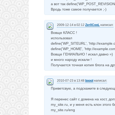
а вот так define('WP_POST_REVISIONS'
Вродь тоже самое получается ;-)
2009-12-14 в 02:12
Zer0CooL
написал:
Вовще КЛАСС !
использовал
define('WP_SITEURL', 'http://example.c
define('WP_HOME', 'http://example.com
Вовще ГЕНИАЛЬНО ! искал давно =)
и много народу искали !
Получается точная копия блога на др
2010-07-23 в 13:48
boool
написал:
Приветсвую, а подскажите в следую
Я перенес сайт с домена на хост, до
my_site.ru, и у меня есть клон этого 
my_site.ru/eng