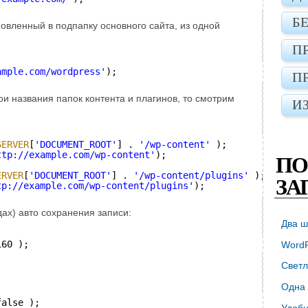
Б
овленный в подпапку основного сайта, из одной
П
ample.com/wordpress
'
);
П
вои названия папок контента и плагинов, то смотрим
И
SERVER
[
'DOCUMENT_ROOT'
] . 
'/wp-content'
);
ttp://example.com/wp-content
'
);
ПО
ERVER
[
'DOCUMENT_ROOT'
] . 
'/wp-content/plugins'
);
ЗА
tp://example.com/wp-content/plugins
'
);
ах) авто сохранения записи:
Два ш
160 );
WordP
Светл
Одна 
false );
Удобн