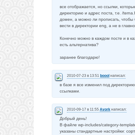
все отображается, но ссылки, которы
директорию и адрес поста, т.е. /tema.
домен, а можно ли прописать, чтобы 
вести в директории eng, а не в главно
Конечно можно в каждом посте и в к
есть альтернатива?
заранее благодарю!
2010-07-23 в 13:51
boool
написал:
в базе я все изменил под директорию,
ссылками.
2010-09-17 в 11:55
Avork
написал:
Добрый день!
В файле wp-includes/category-templat
указаны стандартные настройки: сор