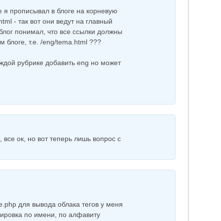
е я прописывал в блоге на корневую
html - так вот они ведут на главный
блог понимал, что все ссылки должны
м блоге, т.е. /eng/tema.html ???
аждой рубрике добавить eng но может
 все ок, но вот теперь лишь вопрос с
e.php для вывода облака тегов у меня
тировка по имени, по алфавиту