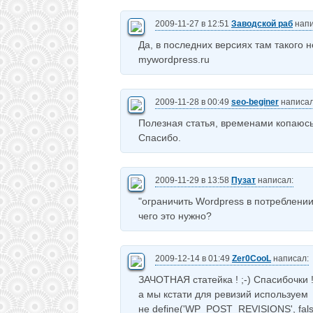
2009-11-27 в 12:51
Заводской раб
напи
Да, в последних версиях там такого н
mywordpress.ru
2009-11-28 в 00:49
seo-beginer
написал
Полезная статья, временами копаюсь 
Спасибо.
2009-11-29 в 13:58
Пузат
написал:
"ограничить Wordpress в потреблении
чего это нужно?
2009-12-14 в 01:49
Zer0CooL
написал:
ЗАЧОТНАЯ статейка ! ;-) Спасибочки 
а мы кстати для ревизий используем
не define('WP_POST_REVISIONS', fals