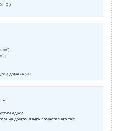
, 0 );
om/');
/');
угом домене :-D
щем:
пустим адрес
блога на другом языке поместил его так: