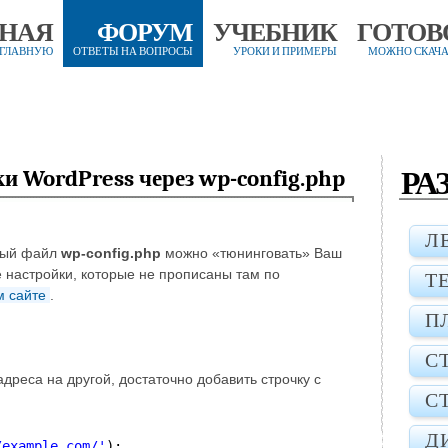
ВНАЯ
ФОРУМ
УЧЕБНИК
ГОТОВ
 ГЛАВНУЮ
ОТВЕТЫ НА ВОПРОСЫ
УРОКИ И ПРИМЕРЫ
МОЖНО СКАЧА
РА
 WordPress через wp-config.php
Л
нный файл
wp-config.php
можно «тюнинговать» Ваш
е настройки, которые не прописаны там по
Т
 сайте
.
П
С
дреса на другой, достаточно добавить строчку с
С
Д
/example.com/
'
);