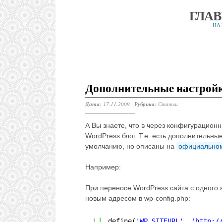
ГЛА
НА
Дополнительные настройки
Дата:
17.11.2009 |
Рубрика:
Статьи
А Вы знаете, что в через конфигурацио
WordPress блог. Т.е. есть дополнительны
умолчанию, но описаны на
официальном
Например:
При переносе WordPress сайта с одного а
новым адресом в wp-config.php:
1
define(
'WP_SITEURL'
, 
'
http:/