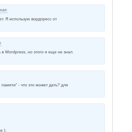
сал:
ет. Я использую вордпресс от
:
в Wordpress, но этого я еще не знал.
 памяти" - что это может дать? для
!
e );