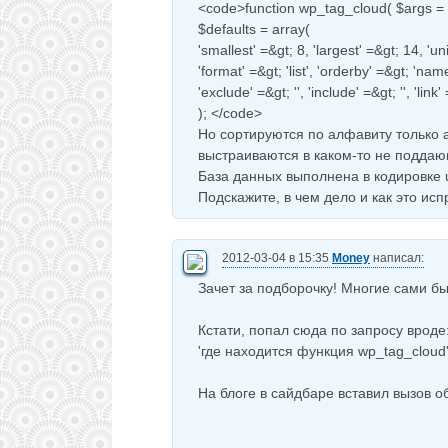
<code>function wp_tag_cloud( $args = ''
$defaults = array(
'smallest' =&gt; 8, 'largest' =&gt; 14, 'un
'format' =&gt; 'list', 'orderby' =&gt; 'nam
'exclude' =&gt; '', 'include' =&gt; '', 'link'
); </code>
Но сортируются по алфавиту только а
выстраиваются в каком-то не поддаю
База данных выполнена в кодировке u
Подскажите, в чем дело и как это исп
2012-03-04 в 15:35
Money
написал:
Зачет за подборочку! Многие сами бы 
Кстати, попал сюда по запросу вроде
'где находится функция wp_tag_cloud
На блоге в сайдбаре вставил вызов о