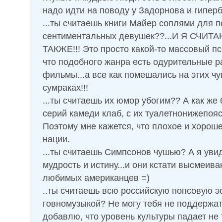
надо идти на поводу у Задорнова и гиперб
...ты считаешь книги Майер соплями для п
сентиментальных девушек??...И Я СЧИТ
ТАКЖЕ!!! Это просто какой-то массовый пс
что подобного жанра есть одурительные р
фильмы...а все как помешались на этих ч
сумраках!!!
...ты считаешь их юмор убогим?? А как же
серий камеди клаб, с их туалетнонижепо
Поэтому мне кажется, что плохое и хорош
нации.
...ты считаешь Симпсонов чушью? А я уви
мудрость и истину...и они кстати высмеива
любимых американцев =)
..ты считаешь всю российскую попсовую э
говномузыкой? Не могу тебя не поддержать
добавлю, что уровень культуры падает не 