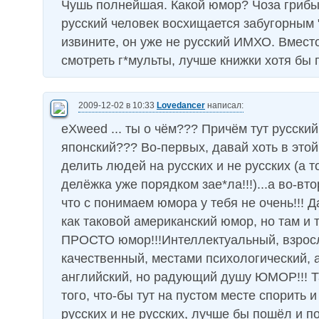
Чушь полнейшая. Какой юмор? Чоза грибы
русский человек восхищается забугорным 
извините, он уже не русский ИМХО. Вместо
смотреть г*мульты, лучше книжки хотя бы 
2009-12-02 в 10:33
Lovedancer
написал:
eXweed ... ты о чём??? Причём тут русски
японский??? Во-первых, давай хоть в эт
делить людей на русских и не русских (а т
делёжка уже порядком зае*ла!!!)...а во-вто
что с понимаем юмора у тебя не очень!!! Д
как таковой американский юмор, но там и 
ПРОСТО юмор!!!Интеллектуальный, взрос
качественный, местами психологический, 
английский, но радующий душу ЮМОР!!! Т
того, что-бы тут на пустом месте спорить 
русских и не русских, лучше бы пошёл и п