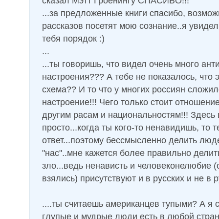
сказал Мэтт Гроенингу СПАСИБО!!!
...за предложенные книги спасибо, возмож
рассказов посетят мою сознание..я увидел,
тебя порядок :)
...
...ты говоришь, что видел очень много ант
настроения??? А тебе не показалось, что
схема?? И то что у многих россиян сложи
настроение!!! Чего только стоит отношение
другим расам и национальностям!!! Здесь 
просто...когда ты кого-то ненавидишь, то 
ответ...поэтому бессмысленно делить люде
"нас"..мне кажется более правильно делит
зло...ведь ненависть и человеконелюбие (
взялись) присутствуют и в русских и не в р
....ты считаешь американцев тупыми? А я 
глупые и мудрые люди есть в любой стран