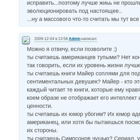
исправить...поэтому лучше жиьь не прошл
эволюционировать под настоящее..
...ну а массового что-то считать мы тут все
2009-12-04 в 13:58
Admin
написал:
Можно я отвечу, если позволите ;)
ты считаешь американцев тупыми? Нет кон
так говорить, если их уровень жизни лучш
ты считаешь книги Майер соплями для под
сентиментальных девушек? Майер - кто эт
каждый читает те книги, которые ему нравя
коем образе не отображает его интеллект
ценности.
ты считаешь их юмор убогим? Их юмор аде
американец, или хотя бы пытаешься посмо
их стороны.
ты считаешь Симпсонов чушью? Сериал, у 