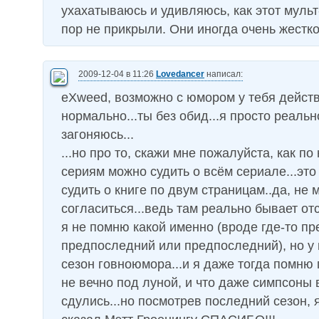
ухахатываюсь и удивляюсь, как этот мульт
пор не прикрыли. Они иногда очень жестко
2009-12-04 в 11:26
Lovedancer
написал:
eXweed, возможно с юмором у тебя дейст
нормально...ты без обид...я просто реаль
загоняюсь...
...но про то, скажи мне пожалуйста, как по
сериям можно судить о всём сериале...это 
судить о книге по двум страницам..да, не м
согласиться...ведь там реально бывает от
я не помню какой именно (вроде где-то пр
предпоследний или предпоследний), но у
сезон говноюмора...и я даже тогда помню 
не вечно под луной, и что даже симпсоны 
сдулись...но посмотрев последний сезон,