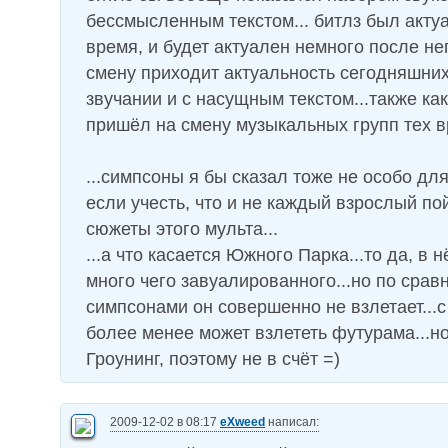
бессмысленным текстом... битлз был акту
время, и будет актуален немного после нег
смену приходит актуальность сегодняшних
звучании и с насущным текстом...также как
пришёл на смену музыкальных групп тех в
...симпсоны я бы сказал тоже не особо для
если учесть, что и не каждый взрослый по
сюжеты этого мульта...
...а что касается Южного Парка...то да, в 
много чего завуалированного...но по срав
симпсонами он совершенно не взлетает...
более менее может взлететь футурама...но
Гроунинг, поэтому не в счёт =)
2009-12-02 в 08:17
eXweed
написал: