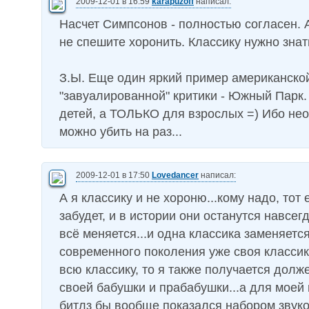
2009-12-01 в 16:59
karapuzoff
написал:
Насчет Симпсонов - полностью согласен. А
не спешите хоронить. Классику нужно знат
З.Ы. Еще один яркий пример американско
"завуалированной" критики - Южный Парк.
детей, а ТОЛЬКО для взрослых =) Ибо не
можно убить на раз...
2009-12-01 в 17:50
Lovedancer
написал:
А я классику и не хороню...кому надо, тот 
забудет, и в истории они останутся навсегд
всё меняется...и одна классика заменяется 
современного поколения уже своя классика
всю классику, то я также получается долж
своей бабушки и прабабушки...а для моей
битлз бы вообще показался набором звуко