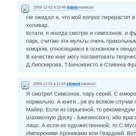
2009-12-02 в 10:49
Admin
написал:
Не ожидал я, что мой вопрос перерастет 
холивар.
Кстати, я иногда смотрю и симпсонов, и ф
парк, считаю эти мульты очень прикольн
юмором, относящимся в основном к пендо
В качестве книг могу посоветовать творче
Д.Липскерова, Т.Беноквисто и Стивена Фр
2009-12-02 в 11:04
eXweed
написал:
Я смотрел Симсонов, пару серий. С юморо
нормально. А книги...уж во всяком случае
Майер. Если из серьезной, то рекомендую
Шахматную Доску - Бжезинского, ибо врага
лицо. А если из художественной, то С.Мус
Имперскими Хрониками или Гвардией. Вот