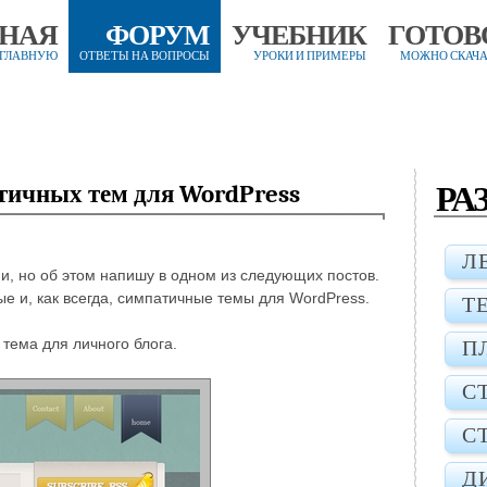
ВНАЯ
ФОРУМ
УЧЕБНИК
ГОТОВ
 ГЛАВНУЮ
ОТВЕТЫ НА ВОПРОСЫ
УРОКИ И ПРИМЕРЫ
МОЖНО СКАЧА
РА
тичных тем для WordPress
Л
и, но об этом напишу в одном из следующих постов.
е и, как всегда, симпатичные темы для WordPress.
Т
тема для личного блога.
П
С
С
Д