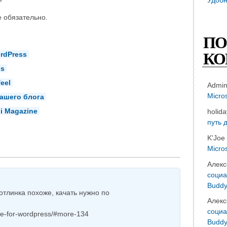
 обязательно.
ПО
КО
rdPress
ss
eel
Admi
Micro
ашего блога
i Magazine
holid
путь 
K'Joe
Micro
Алекс
социа
Buddy
отлинка похоже, качать нужно по
Алекс
социа
ge-for-wordpress/#more-134
Buddy