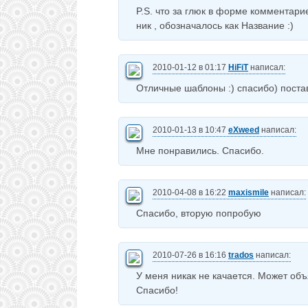
P.S. что за глюк в форме комментари
ник , обозначалось как Название :)
2010-01-12 в 01:17
HiFiT
написал:
Отличные шаблоны :) спасибо) поставл
2010-01-13 в 10:47
eXweed
написал:
Мне понравились. Спасибо.
2010-04-08 в 16:22
maxismile
написал:
Спасибо, вторую попробую
2010-07-26 в 16:16
trados
написал:
У меня никак не качается. Может объ
Спасибо!