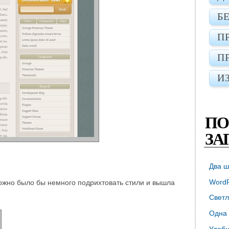
Б
П
П
И
ПО
ЗА
Два ш
WordP
ожно было бы немного подрихтовать стили и вышла
Светл
Одна 
Удобн