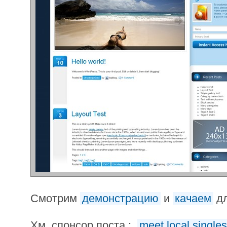
Смотрим
демонстрацию
и
качаем
дл
Хм, спонсор поста :
meet local singles