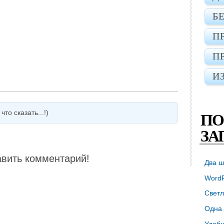
Б
П
П
И
то сказать...!)
ПО
ЗА
авить комментарий!
Два ш
WordP
Светл
Одна 
Удобн