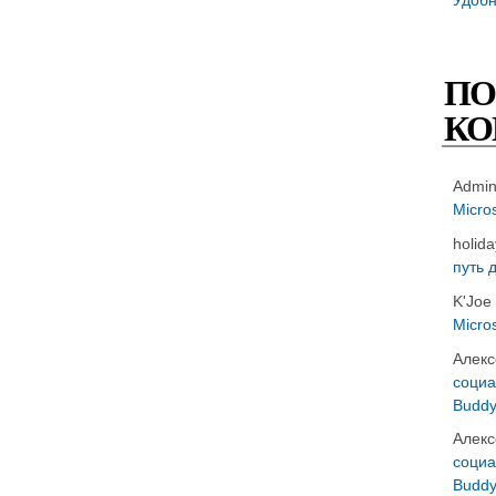
ПО
КО
Admi
Micro
holid
путь 
K'Joe
Micro
Алекс
социа
Buddy
Алекс
социа
Buddy