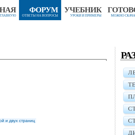
ВНАЯ
ФОРУМ
УЧЕБНИК
ГОТОВ
 ГЛАВНУЮ
ОТВЕТЫ НА ВОПРОСЫ
УРОКИ И ПРИМЕРЫ
МОЖНО СКАЧА
РА
Л
Т
П
С
С
ой и двух страниц
Д