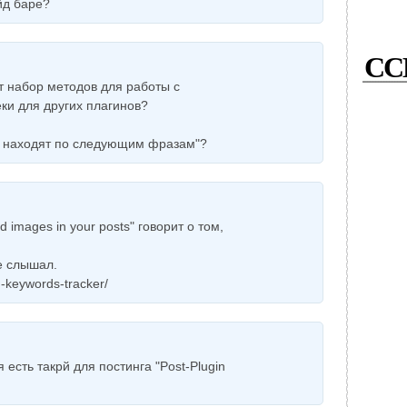
йд баре?
СС
т набор методов для работы с
ки для других плагинов?
ог находят по следующим фразам"?
ed images in your posts" говорит о том,
е слышал.
h-keywords-tracker/
 есть такрй для постинга "Post-Plugin