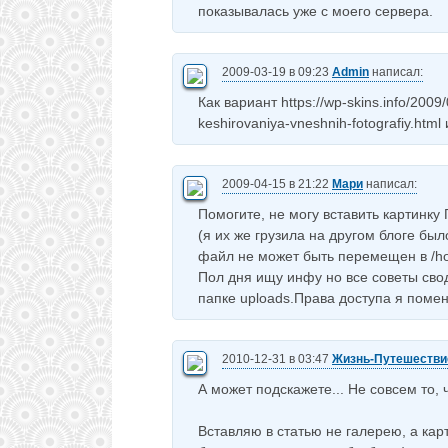
показывалась уже с моего сервера.
2009-03-19 в 09:23
Admin
написал:
Как вариант https://wp-skins.info/2009/
keshirovaniya-vneshnih-fotografiy.html
2009-04-15 в 21:22
Мари
написал:
Помогите, не могу вставить картинку
(я их же грузила на другом блоге б
файл не может быть перемещен в /hom
Пол дня ищу инфу но все советы сво
папке uploads.Права доступа я помен
2010-12-31 в 03:47
Жизнь-Путешестви
А может подскажете... Не совсем то, 
Вставляю в статью не галерею, а кар