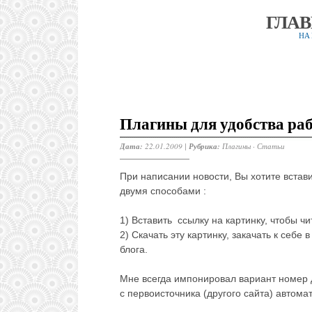
ГЛА
НА
Плагины для удобства ра
Дата:
22.01.2009 |
Рубрика:
Плагины
·
Статьи
При написании новости, Вы хотите встави
двумя способами :
1) Вставить ссылку на картинку, чтобы ч
2) Скачать эту картинку, закачать к себе 
блога.
Мне всегда импонировал вариант номер дв
с первоисточника (другого сайта) автома