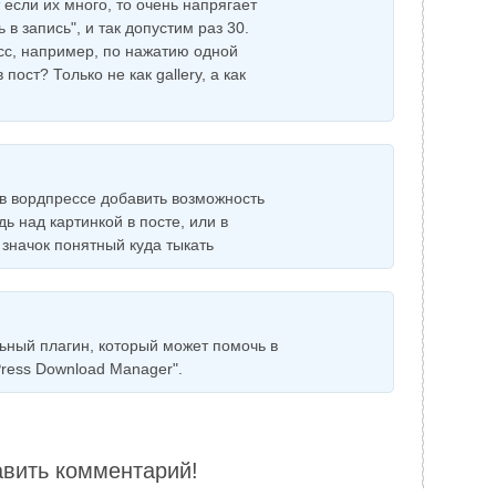
 если их много, то очень напрягает
 в запись", и так допустим раз 30.
есс, например, по нажатию одной
ост? Только не как gallery, а как
 в вордпрессе добавить возможность
дь над картинкой в посте, или в
и значок понятный куда тыкать
ьный плагин, который может помочь в
ress Download Manager".
авить комментарий!