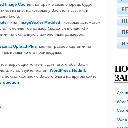
ed Image Cacher
, который в свою очередь будет
Б
инки из вне, на которые у Вас стоят ссылки, и
шего блога.
П
aler
или
ImageScaler Modded
, которые автоматом
ти, изменяют её размер (задается в опциях) и
П
инки, на скачанную с измененным размером.
И
size at Upload Plus
меняет размер картинки на
очник и лишние его производные.
тов, ворующих контент : для того, чтобы Ваши
ПО
блога, используйте плагин
WordPress Hotlink
ЗА
ть показа картинок с Вашего блога на другом сайте
protection
.
Два ш
WordP
е
Светл
Одна 
Удобн