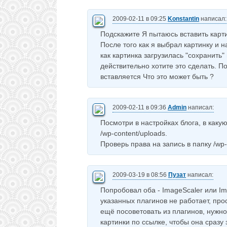
2009-02-11 в 09:25
Konstantin
написал:
Подскажите Я пытаюсь вставить карти
После того как я выбрал картинку и 
как картинка загрузилась "сохранить
действительно хотите это сделать. П
вставляется Что это может быть ?
2009-02-11 в 09:36
Admin
написал:
Посмотри в настройках блога, в как
/wp-content/uploads.
Проверь права на запись в папку /wp-
2009-03-19 в 08:56
Пузат
написал:
Попробовал оба - ImageScaler или I
указанных плагинов не работает, про
ещё посоветовать из плагинов, нужн
картинки по ссылке, чтобы она сразу 