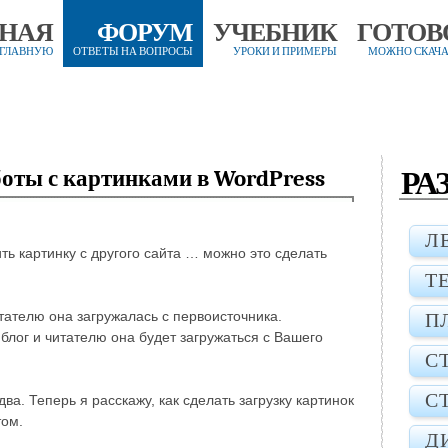
ВНАЯ
ФОРУМ
УЧЕБНИК
ГОТОВ
 ГЛАВНУЮ
ОТВЕТЫ НА ВОПРОСЫ
УРОКИ И ПРИМЕРЫ
МОЖНО СКАЧА
РА
боты с картинками в WordPress
Л
ть картинку с другого сайта … можно это сделать
Т
итателю она загружалась с первоисточника.
П
в блог и читателю она будет загружаться с Вашего
С
С
а. Теперь я расскажу, как сделать загрузку картинок
том.
Д