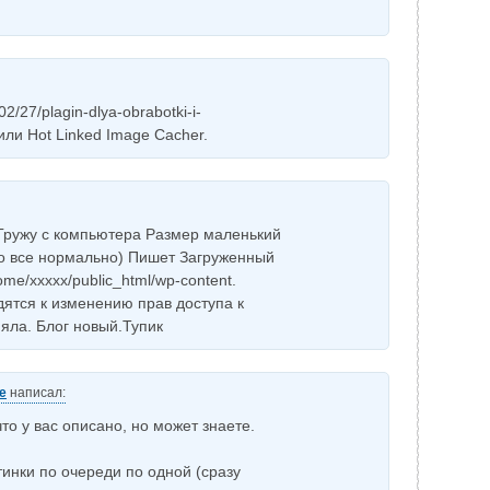
02/27/plagin-dlya-obrabotki-i-
 или Hot Linked Image Cacher.
 Гружу с компьютера Размер маленький
ыло все нормально) Пишет Загруженный
e/xxxxx/public_html/wp-content.
дятся к изменению прав доступа к
яла. Блог новый.Тупик
е
написал:
что у вас описано, но может знаете.
тинки по очереди по одной (сразу