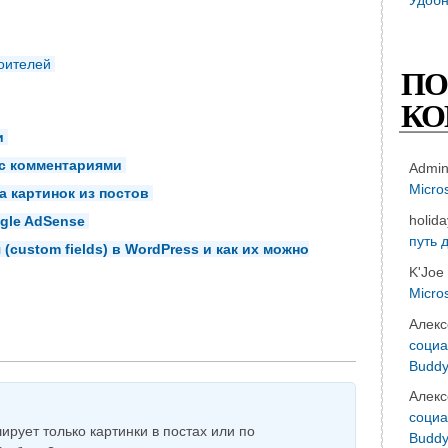
роителей
ПО
КО
и
 с комментариями
Admi
Micro
 картинок из постов
holid
gle AdSense
путь 
(custom fields) в WordPress и как их можно
K'Joe
Micro
Алекс
социа
Buddy
Алекс
социа
ирует только картинки в постах или по
Buddy