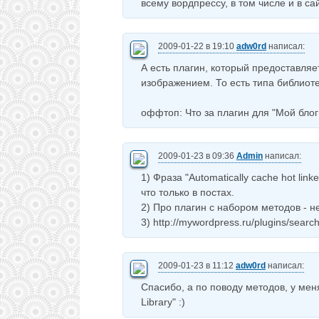
всему вордпрессу, в том числе и в са
2009-01-22 в 19:10
adw0rd
написал:
А есть плагин, который предоставляе
изображением. То есть типа библиоте
оффтоп: Что за плагин для "Мой бл
2009-01-23 в 09:36
Admin
написал:
1) Фраза "Automatically cache hot link
что только в постах.
2) Про плагин с набором методов - н
3) http://mywordpress.ru/plugins/searc
2009-01-23 в 11:12
adw0rd
написал:
Спасибо, а по поводу методов, у меня
Library" :)