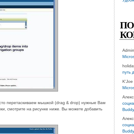
ПО
КО
Admi
Micro
holid
путь 
K'Joe
Micro
Алекс
сто перетаскиваем мышкой (drag & drop) нужные Вам
социа
йки, смотрите на рисунке ниже. Вы можете добавить
Buddy
Алекс
социа
Buddy