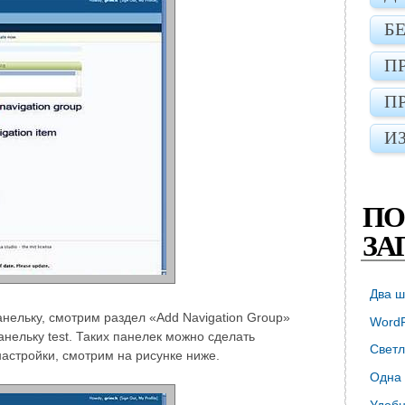
Б
П
П
И
ПО
ЗА
Два ш
анельку, смотрим раздел «Add Navigation Group»
WordP
анельку test. Таких панелек можно сделать
Светл
настройки, смотрим на рисунке ниже.
Одна 
Удобн