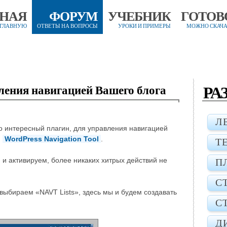
ВНАЯ
ФОРУМ
УЧЕБНИК
ГОТОВ
 ГЛАВНУЮ
ОТВЕТЫ НА ВОПРОСЫ
УРОКИ И ПРИМЕРЫ
МОЖНО СКАЧА
РА
ления навигацией Вашего блога
Л
 интересный плагин, для управления навигацией
,
WordPress Navigation Tool
.
Т
 и активируем, более никаких хитрых действий не
П
С
выбираем «NAVT Lists», здесь мы и будем создавать
С
Д