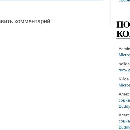
авить комментарий!
ПО
КО
Admi
Micro
holid
путь 
K'Joe
Micro
Алекс
социа
Buddy
Алекс
социа
Buddy