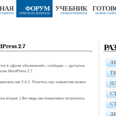
ВНАЯ
ФОРУМ
УЧЕБНИК
ГОТОВ
 ГЛАВНУЮ
ОТВЕТЫ НА ВОПРОСЫ
УРОКИ И ПРИМЕРЫ
МОЖНО СКАЧА
РА
Press 2.7
Л
вается в «Доске объявлений», сообщаю — доступна
рсии WordPress 2.7.
Т
рмозить как 2.6.2. Почитать про новшества можно
П
С
ла вторая ;) Вот ведь как оперативно получилось.
С
Д