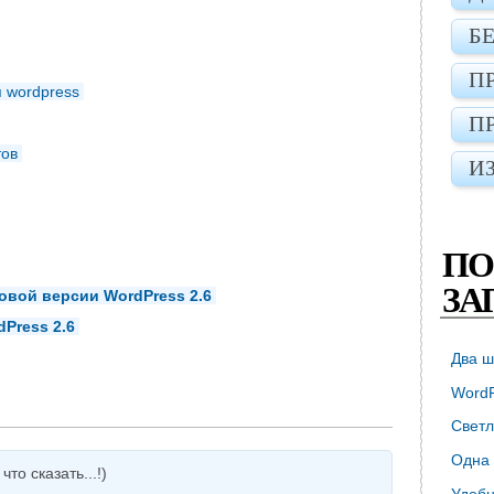
Б
П
 wordpress
П
тов
И
ПО
ЗА
овой версии WordPress 2.6
Press 2.6
Два ш
WordP
Светл
Одна 
то сказать...!)
Удобн