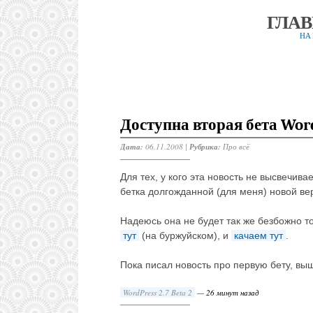
ГЛА
НА
Доступна вторая бета Word
Дата:
06.11.2008 |
Рубрика:
Про всё
Для тех, у кого эта новость не высвечи
бетка долгожданной (для меня) новой ве
Надеюсь она не будет так же безбожно то
тут
(на буржуйском), и
качаем тут
.
Пока писал новость про первую бету, выш
WordPress 2.7 Beta 2
—
26 минут назад