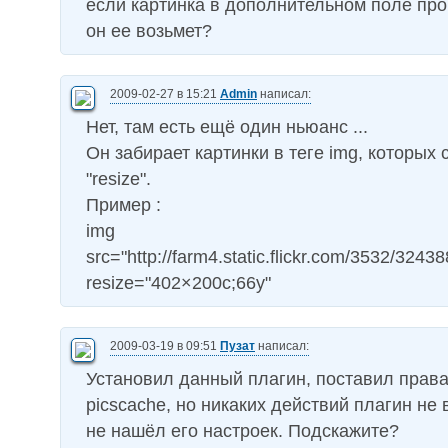
если картинка в дополнительном поле пр
он ее возьмет?
2009-02-27 в 15:21
Admin
написал:
Нет, там есть ещё один ньюанс ...
Он забирает картинки в теге img, которых 
"resize".
Пример :
img
src="http://farm4.static.flickr.com/3532/324
resize="402×200c;66y"
2009-03-19 в 09:51
Пузат
написал:
Установил данный плагин, поставил права
picscache, но никаких действий плагин не 
не нашёл его настроек. Подскажите?