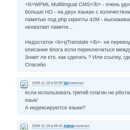
<b>WPML Multilingual CMS</b> - очень удо
большо НО - на двух языках с количеством
памятью под php скрипты 42М - выскакива
нехватает памяти...
Недостаток <b>qTranslate </b>- не перево
описание блога если переключаться межд
Знает ли кто, как сделать ? Или ссылку, гд
Спасибо
2009-11-20 в 05:00
Val
написал:
если использовать третий плагин не рбота
язык/
А индексируются языки?
2009-11-20 в 08:42
Admin
написал: