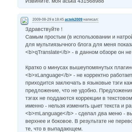
Извините. моя аська 431568988
2009-08-29 в 18:45
actek2009
написал:
Здравствуйте !
Самым простым (в использовании и натро
для мультиязычного блога для меня показ
<b>qTranslate</b> - в данном обзоре он н
Кратко о минусах вышеупомянутых плагин
<b>xLanguage</b> - не корректно работает
приходится заключать в языковые тэги ка
предложение, что не удобно. Предложени
тэгах не поддаются коррекции в текстовом
именно - нельзя изменить цыет текста и р
<b>mLanguage</b> - сделал два меню - 
верхнее и боковое. В результате не пере
те, что в выпадающем.