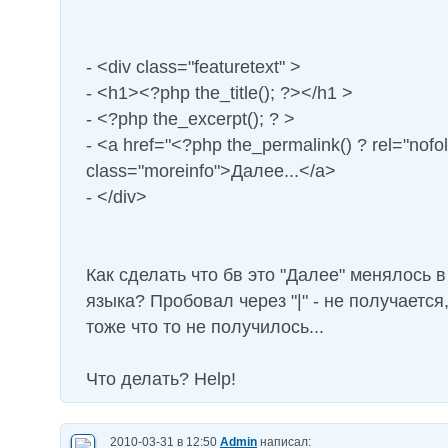
- <div class="featuretext" >
- <h1><?php the_title(); ?></h1 >
- <?php the_excerpt(); ? >
- <a href="<?php the_permalink() ? rel="nofo
class="moreinfo">Далее...</a>
- </div>
Как сделать что бв это "Далее" менялось в
языка? Пробовал через "|" - не получается
тоже что то не получилось...
Что делать? Help!
2010-03-31 в 12:50
Admin
написал: