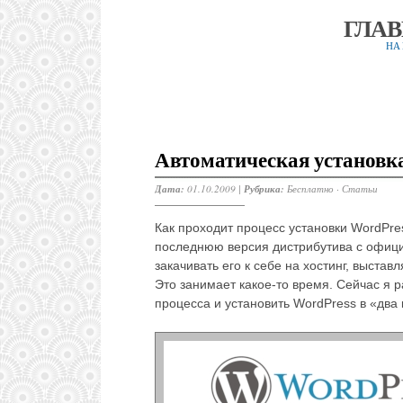
ГЛА
НА
Автоматическая установка
Дата:
01.10.2009 |
Рубрика:
Бесплатно
·
Статьи
Как проходит процесс установки WordPres
последнюю версия дистрибутива с офиц
закачивать его к себе на хостинг, выстав
Это занимает какое-то время. Сейчас я р
процесса и установить WordPress в «два к