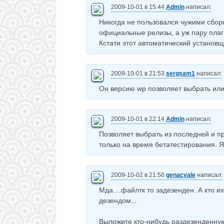
2009-10-01 в 15:44
Admin
написал:
Никогда не пользовался чужими сборк
официальные релизы, а уж пару плаги
Кстати этот автоматический установ
2009-10-01 в 21:53
sergsam1
написал:
Он версию wp позволяет выбрать ил
2009-10-01 в 22:14
Admin
написал:
Позволяет выбрать из последней и п
только на время бетатестирования. Я
2009-10-02 в 21:56
genacvale
написал:
Мда....файлтк то задезенден. А кто и
дезендом...
Выложите кто-нибудь раздезенденную