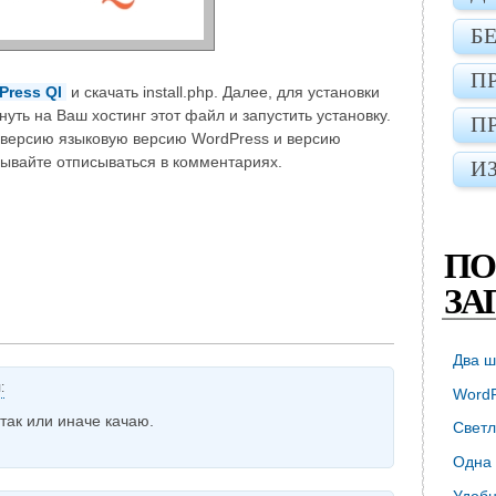
Б
П
Press QI
и скачать install.php. Далее, для установки
уть на Ваш хостинг этот файл и запустить установку.
П
 версию языковую версию WordPress и версию
абывайте отписываться в комментариях.
И
ПО
ЗА
Два ш
:
WordP
 так или иначе качаю.
Светл
Одна 
Удобн