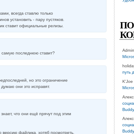
ами, всегда ставлю только
нов установить - пару пустяков.
ПО
щик ставит официальные релизы.
КО
Admi
и самую последнюю ставит?
Micro
holid
путь 
редпоследней, но это ограничение
K'Joe
 думаю они это исправят.
Micro
Алекс
социа
Buddy
х знает, что они ещё прячут под этим
Алекс
социа
Buddy
 версию файлика, хотяб посмотреть,