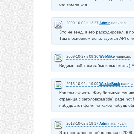
что там за код.
2009-10-03 в 13:27
Admin
написал:
Это не зенд, я его раскодировал, в п
Там в основном используется API с их
2009-10-27 в 09:36
WebMike
написал:
Видимо всё-таки забыли выложить:) А
2013-10-02 в 19:09
WexlerBook
написа
Как там скачать. Жму большую синию 
страница с загoловком(title) page not
нибудь этот файл на какой нибудь об
2013-10-02 в 19:17
Admin
написал:
Этот инсталер не обновлялся с 2009 