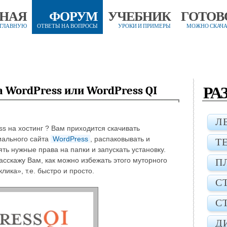
ВНАЯ
ФОРУМ
УЧЕБНИК
ГОТОВ
 ГЛАВНУЮ
ОТВЕТЫ НА ВОПРОСЫ
УРОКИ И ПРИМЕРЫ
МОЖНО СКАЧА
РА
 WordPress или WordPress QI
Л
s на хостинг ? Вам приходится скачивать
иального сайта
WordPress
, распаковывать и
Т
лять нужные права на папки и запускать установку.
асскажу Вам, как можно избежать этого муторного
П
лика», т.е. быстро и просто.
С
С
Д