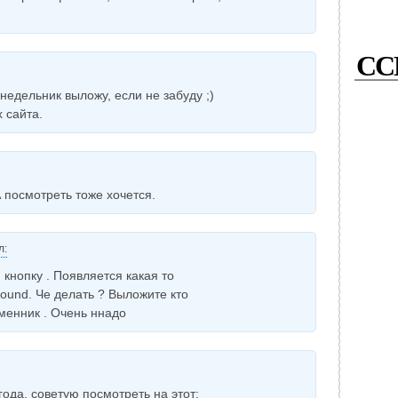
СС
онедельник выложу, если не забуду ;)
 сайта.
 посмотреть тоже хочется.
л:
кнопку . Появляется какая то
 found. Че делать ? Выложите кто
менник . Очень ннадо
года, советую посмотреть на этот: