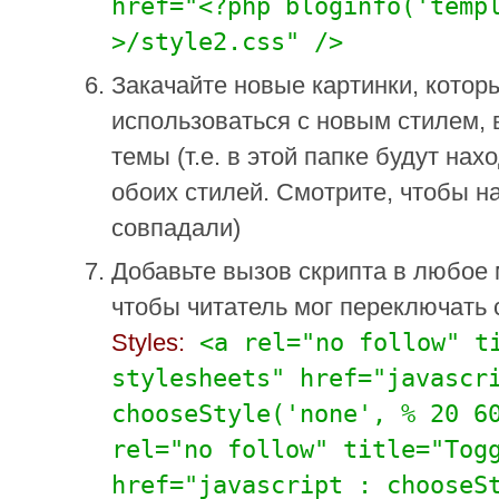
href="<?php bloginfo('temp
>/style2.css" />
Закачайте новые картинки, котор
использоваться с новым стилем, 
темы (т.е. в этой папке будут нах
обоих стилей. Смотрите, чтобы н
совпадали)
Добавьте вызов скрипта в любое
чтобы читатель мог переключать 
Styles:
<a rel="no follow" ti
stylesheets" href="javascr
chooseStyle('none', % 20 6
rel="no follow" title="Tog
href="javascript : chooseS