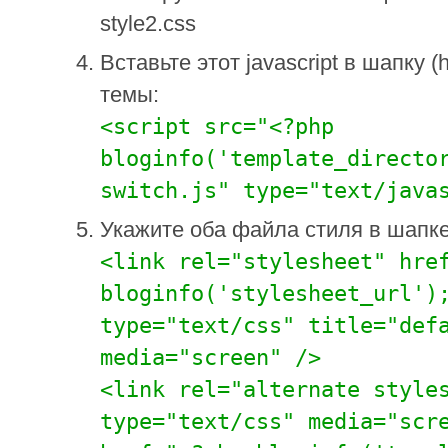
style2.css
Вставьте этот javascript в шапку 
темы:
<script src="<?php
bloginfo('template_directo
switch.js" type="text/java
Укажите оба файла стиля в шапке
<link rel="stylesheet" hre
bloginfo('stylesheet_url')
type="text/css" title="def
media="screen" />
<link rel="alternate style
type="text/css" media="scr