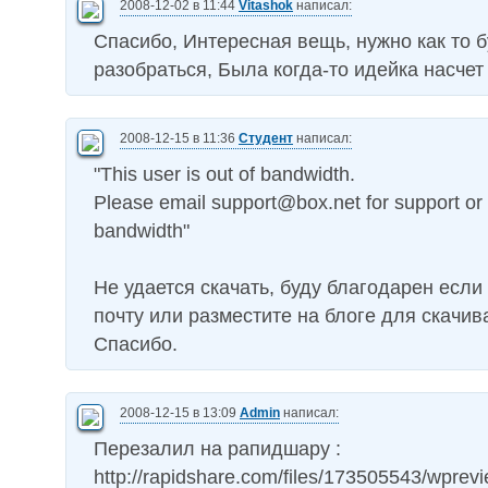
2008-12-02 в 11:44
Vitashok
написал:
Спасибо, Интересная вещь, нужно как то б
разобраться, Была когда-то идейка насчет 
2008-12-15 в 11:36
Студент
написал:
"This user is out of bandwidth.
Please email
support@box.net
for support or
bandwidth"
Не удается скачать, буду благодарен если
почту или разместите на блоге для скачив
Спасибо.
2008-12-15 в 13:09
Admin
написал:
Перезалил на рапидшару :
http://rapidshare.com/files/173505543/wprevi