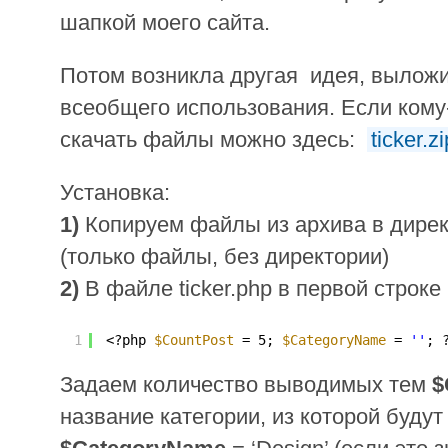
шапкой моего сайта.
Потом возникла другая идея, выложи
всеобщего использования. Если кому-
скачать файлы можно здесь:
ticker.zi
Установка:
1)
Копируем файлы из архива в дире
(только файлы, без директории)
2)
В файле ticker.php в первой строке 
1
<?php 
$CountPost
= 5; 
$CategoryName
= 
''
; 
Задаем количество выводимых тем
$
название категории, из которой будут