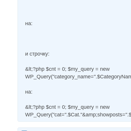
на:
и строчку:
&lt;?php $cnt = 0; $my_query = new
WP_Query("category_name=".$CategoryNam
на:
&lt;?php $cnt = 0; $my_query = new
WP_Query("cat=".$Cat."&amp;showposts=".$