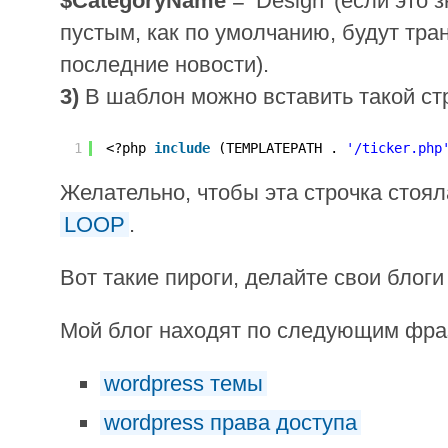
$CategoryName
= ‘Design’ (если это 
пустым, как по умолчанию, будут тра
последние новости).
3)
В шаблон можно вставить такой стр
1
<?php 
include
(TEMPLATEPATH . 
'/ticker.php
Желательно, чтобы эта строчка стоял
LOOP
.
Вот такие пироги, делайте свои блоги
Мой блог находят по следующим фр
wordpress темы
wordpress права доступа