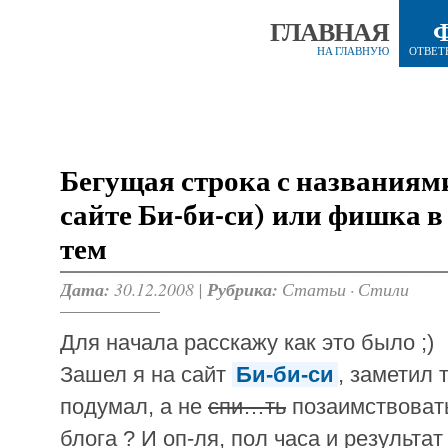
ГЛАВНАЯ
НА ГЛАВНУЮ
ОТВЕТ
Бегущая строка с названиями
сайте Би-би-си) или фишка в
тем
Дата:
30.12.2008 |
Рубрика:
Статьи
·
Стили
Для начала расскажу как это было ;)
Зашел я на сайт
Би-би-си
, заметил 
подумал, а не
спи…ть
позаимствовать
блога ? И оп-ля, пол часа и результа