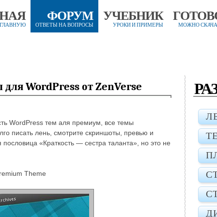
ВНАЯ
ФОРУМ
УЧЕБНИК
ГОТОВ
 ГЛАВНУЮ
ОТВЕТЫ НА ВОПРОСЫ
УРОКИ И ПРИМЕРЫ
МОЖНО СКАЧА
РА
 для WordPress от ZenVerse
Л
ь WordPress тем аля премиум, все темы
лго писать лень, смотрите скриншоты, превью и
Т
 пословица «Краткость — сестра таланта», но это не
П
С
Premium Theme
С
Д