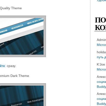
Quality Theme
ПО
КО
Admi
Micro
holid
путь 
K'Joe
йте
сразу.
Micro
emium Dark Theme
Алекс
социа
Buddy
Алекс
социа
Buddy