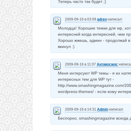
Теперь часто так будет ;)
2009-09-16 в 03:09
adren
написал:
Молодца! Хорошие темки для wp, хоть
интересней когда интересней, чем п
Хорошо жжешь, админ - продолжай в т
вкинул :)
2009-09-16 в 11:07
Антикосмос
написа
Меня интерсуют WP темы - я их натяг
интересных тем для WP тут -
http://www.smashingmagazine.com/2008/
wordpress-themes/ - если кому интере
2009-09-16 в 14:31
Admin
написал:
Беспорно, smashingmagazine всегда 