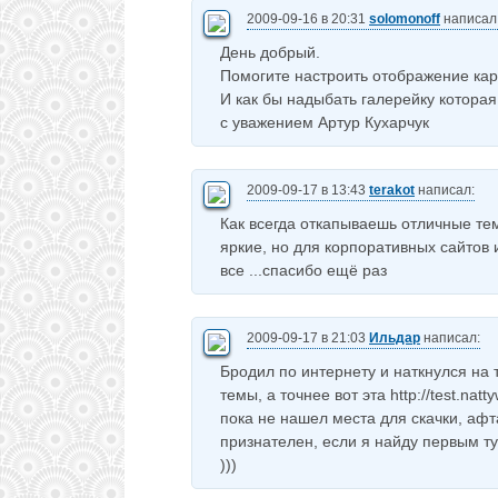
2009-09-16 в 20:31
solomonoff
написал
День добрый.
Помогите настроить отображение карт
И как бы надыбать галерейку которая
с уважением Артур Кухарчук
2009-09-17 в 13:43
terakot
написал:
Как всегда откапываешь отличные те
яркие, но для корпоративных сайтов 
все ...спасибо ещё раз
2009-09-17 в 21:03
Ильдар
написал:
Бродил по интернету и наткнулся на 
темы, а точнее вот эта http://test.na
пока не нашел места для скачки, афт
признателен, если я найду первым ту
)))