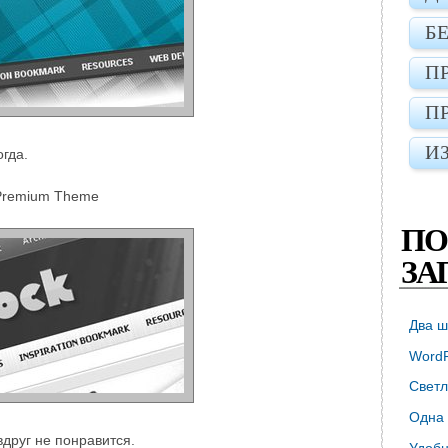
Б
П
П
И
огда.
Premium Theme
ПО
ЗА
Два ш
WordP
Светл
Одна 
 вдруг не понравится.
Удобн