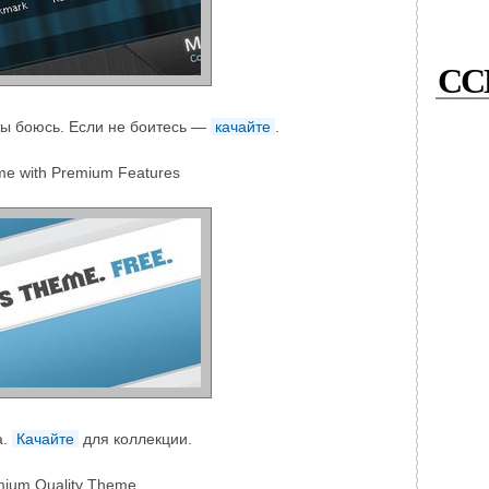
СС
ты боюсь. Если не боитесь —
качайте
.
 with Premium Features
а.
Качайте
для коллекции.
ium Quality Theme