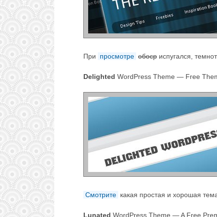
При
просмотре
обоср
испугался, темно
Delighted
WordPress Theme — Free Theme
Смотрите
какая простая и хорошая тем
Lunated
WordPress Theme — A Free Prem