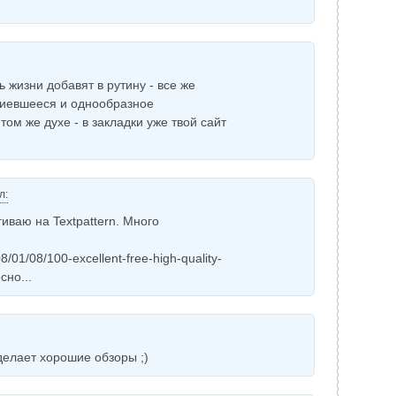
 жизни добавят в рутину - все же
риевшееся и однообразное
ом же духе - в закладки уже твой сайт
л:
иваю на Textpattern. Много
01/08/100-excellent-free-high-quality-
сно...
делает хорошие обзоры ;)