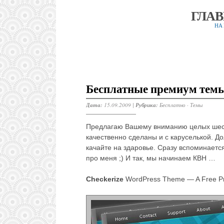
ГЛА
НА
Бесплатные премиум темы
Дата:
15.09.2009 |
Рубрика:
Бесплатно
·
Темы
Предлагаю Вашему вниманию целых шест
качественно сделаны и с каруселькой. До
качайте на здаровье. Сразу вспоминается
про меня ;) И так, мы начинаем КВН …
Checkerize
WordPress Theme — A Free 