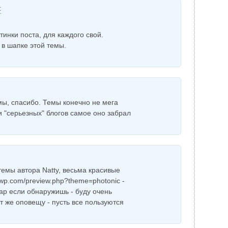
:
инки поста, для каждого свой.
 в шапке этой темы.
мы, спасибо. Темы конечно не мега
и "серьезных" блогов самое оно забрал
темы автора Natty, весьма красивые
ttywp.com/preview.php?theme=photonic -
ар если обнаружишь - буду очень
т же оповещу - пусть все пользуются