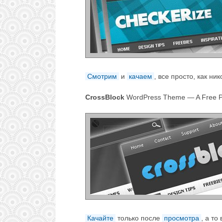
Смотрим
и
качаем
, все просто, как ник
CrossBlock
WordPress Theme — A Free 
Качайте
только после
просмотра
, а то