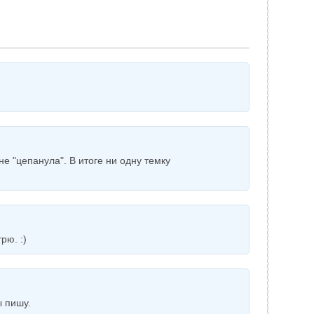
е "цепанула". В итоге ни одну темку
рю. :)
 пишу.