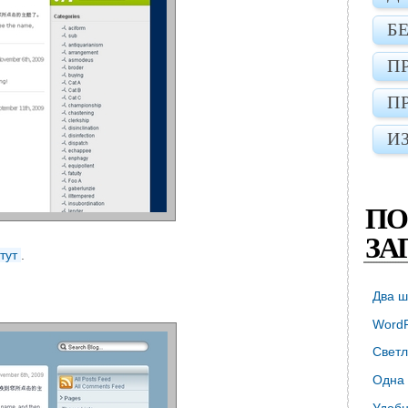
Б
П
П
И
ПО
ЗА
тут
.
Два ш
WordP
Светл
Одна 
Удобн