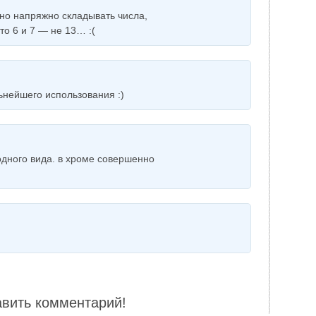
но напряжно складывать числа,
то 6 и 7 — не 13… :(
нейшего использования :)
одного вида. в хроме совершенно
авить комментарий!