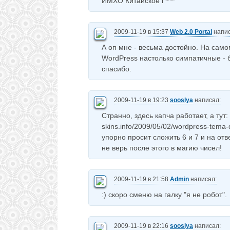
ИМХО Китайское г****
2009-11-19 в 15:37
Web 2.0 Portal
напис
А оп мне - весьма достойно. На сам
WordPress настолько симпатичные - б
спасибо.
2009-11-19 в 19:23
sooslya
написал:
Странно, здесь капча работает, а тут: 
skins.info/2009/05/02/wordpress-tema-dl
упорно просит сложить 6 и 7 и на отв
не верь после этого в магию чисел!
2009-11-19 в 21:58
Admin
написал:
:) скоро сменю на галку "я не робот".
2009-11-19 в 22:16
sooslya
написал: