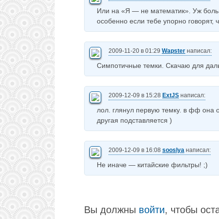
Или на «Я — не математик». Уж боль
особенно если тебе упорно говорят, ч
2009-11-20 в 01:29
Wapster
написал:
Симпотичные темки. Скачаю для даль
2009-12-09 в 15:28
ExtJS
написал:
лол. глянул первую темку. в фф она 
другая подставляется )
2009-12-09 в 16:08
sooslya
написал:
Не иначе — китайские фильтры! ;)
Вы должны
войти
, чтобы ост