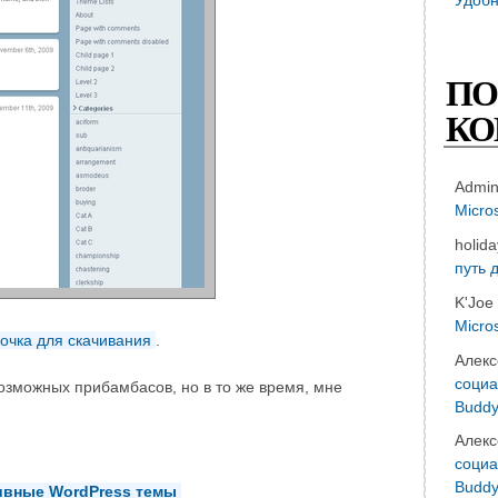
ПО
КО
Admi
Micro
holid
путь 
K'Joe
Micro
очка для скачивания
.
Алекс
социа
возможных прибамбасов, но в то же время, мне
Buddy
Алекс
социа
Buddy
ивные WordPress темы