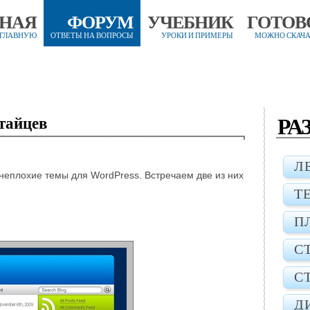
ВНАЯ
ФОРУМ
УЧЕБНИК
ГОТОВ
 ГЛАВНУЮ
ОТВЕТЫ НА ВОПРОСЫ
УРОКИ И ПРИМЕРЫ
МОЖНО СКАЧА
РА
тайцев
Л
 неплохие темы для WordPress. Встречаем две из них
Т
П
С
С
Д