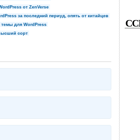
ordPress от ZenVerse
dPress за последний периуд, опять от китайцев
СС
 темы для WordPress
 высший сорт