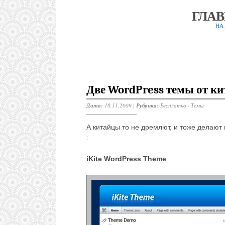
ГЛА
НА
Две WordPress темы от ки
Дата:
18.11.2009 |
Рубрика:
Бесплатно
·
Темы
А китайцы то не дремлют, и тоже делают
:
iKite WordPress Theme