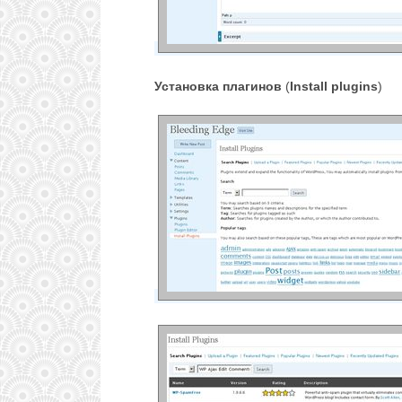
Установка плагинов
(
Install plugins
)