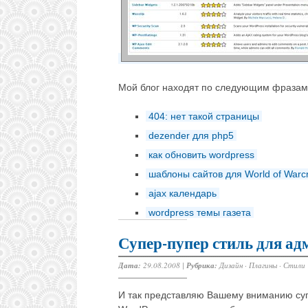
Мой блог находят по следующим фразам
404: нет такой страницы
dezender для php5
как обновить wordpress
шаблоны сайтов для World of Warcr
ajax календарь
wordpress темы газета
Супер-пупер стиль для а
Дата:
29.08.2008 |
Рубрика:
Дизайн
·
Плагины
·
Стили
И так представляю Вашему вниманию суп