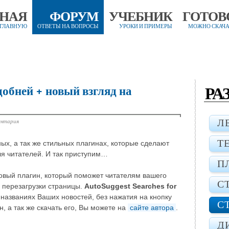
ВНАЯ
ФОРУМ
УЧЕБНИК
ГОТОВ
 ГЛАВНУЮ
ОТВЕТЫ НА ВОПРОСЫ
УРОКИ И ПРИМЕРЫ
МОЖНО СКАЧА
РА
добней + новый взгляд на
ентария
Л
Т
ых, а так же стильных плагинах, которые сделают
я читателей. И так приступим…
П
вый плагин, который поможет читателям вашего
С
 перезагрузки страницы.
AutoSuggest Searches for
названиях Ваших новостей, без нажатия на кнопку
С
, а так же скачать его, Вы можете на
сайте автора
.
Д