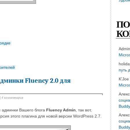
ПО
КО
орядке
Admi
Micro
holid
роителей
путь 
K'Joe
дминки Fluency 2.0 для
Micro
Алекс
|
4 комментария
социа
Buddy
я админки Вашего блога
Fluency Admin
, так вот,
Алекс
сия этого плагина для новой версии WordPress 2.7.
социа
Buddy