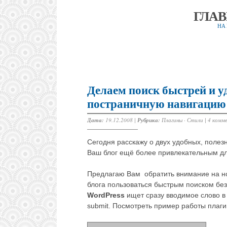
ГЛА
НА
Делаем поиск быстрей и у
постраничную навигацию
Дата:
19.12.2008 |
Рубрика:
Плагины
·
Стили
|
4 комм
Сегодня расскажу о двух удобных, полезн
Ваш блог ещё более привлекательным дл
Предлагаю Вам обратить внимание на но
блога пользоваться быстрым поиском без
WordPress
ищет сразу вводимое слово в 
submit. Посмотреть пример работы плагин