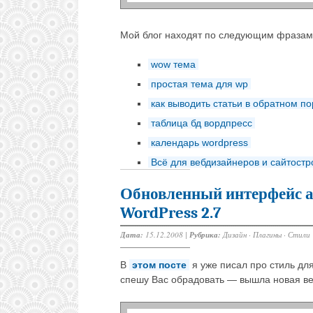
Мой блог находят по следующим фразам
wow тема
простая тема для wp
как выводить статьи в обратном п
таблица бд вордпресс
календарь wordpress
Всё для вебдизайнеров и сайтост
Обновленный интерфейс а
WordPress 2.7
Дата:
15.12.2008 |
Рубрика:
Дизайн
·
Плагины
·
Стили
В
этом посте
я уже писал про стиль дл
спешу Вас обрадовать — вышла новая вер