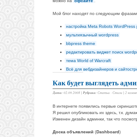
можно на
офсайте
.
Мой блог находят по следующим фразам
настройка Meta Robots WordPress 
мультиязычный wordpress
bbpress theme
редактировать виджет поиск wordp
тема World of Warcraft
Всё для вебдизайнеров и сайтост
Как будет выглядеть адми
Дата:
02.09.2008 |
Рубрика:
Статьи
·
Стили
|
2 комм
В интернете появились первые скриншот
Я решил опубликовать их здесь, т.к. дума
Изменен дизайн админки, так что посмотре
Доска объявлений
(
Dashboard
)