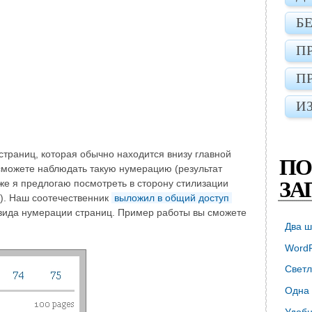
Б
П
П
И
траниц, которая обычно находится внизу главной
ПО
сможете наблюдать такую нумерацию (результат
ЗА
 же я предлогаю посмотреть в сторону стилизации
л). Наш соотечественник
выложил в общий доступ
вида нумерации страниц. Пример работы вы сможете
Два ш
WordP
Светл
Одна 
Удобн