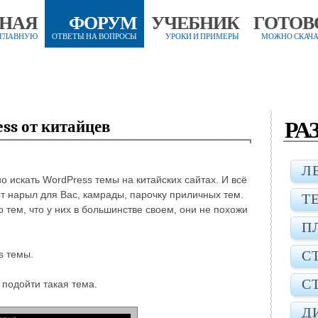
ВНАЯ
ФОРУМ
УЧЕБНИК
ГОТОВ
 ГЛАВНУЮ
ОТВЕТЫ НА ВОПРОСЫ
УРОКИ И ПРИМЕРЫ
МОЖНО СКАЧА
РА
ss от китайцев
Л
о искать WordPress темы на китайских сайтах. И всё
от нарыл для Вас, камрады, парочку приличных тем.
Т
о тем, что у них в большинстве своем, они не похожи
П
С
s темы.
С
подойти такая тема.
Д