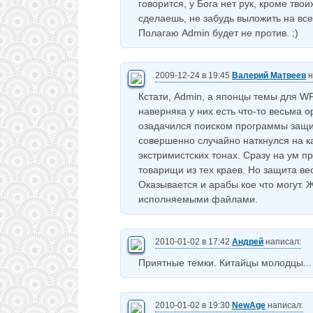
говорится, у Бога нет рук, кроме твои
сделаешь, не забудь выложить на вс
Полагаю Admin будет не против. ;)
2009-12-24 в 19:45
Валерий Матвеев
н
Кстати, Admin, а японцы темы для W
наверняка у них есть что-то весьма о
озадачился поиском программы защит
совершенно случайно наткнулся на ка
экстримистских тонах. Сразу на ум п
товарищи из тех краев. Но защита ве
Оказывается и арабы кое что могут. Ж
исполняемыми файлами.
2010-01-02 в 17:42
Андрей
написал:
Приятные темки. Китайцы молодцы... и
2010-01-02 в 19:30
NewAge
написал: