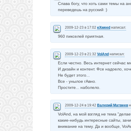
Слава богу, что хоть сами темы на ан
переведешь на русский :)
2009-12-23 в 17:02
eXweed
написал:
960 пикселей приятная.
2009-12-23 в 21:32
VolAnd
написал:
Если честно. Весь интернет сейчас м
И дизайн и контент. Фсе надоело, хоч
Не будет этого...
Все - унылое гАвно.
Простите... наболело.
2009-12-24 в 19:42
Валерий Матвеев
н
VolAnd, на мой взгляд не тема "делае
какие-нибудь интересные сайты, зач
внимание на тему. Да и вообще, VoiAn