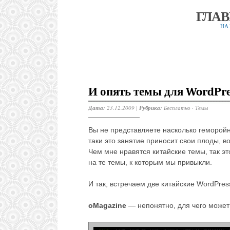
ГЛА
НА
И опять темы для WordPre
Дата:
23.12.2009 |
Рубрика:
Бесплатно
·
Темы
Вы не представляете насколько геморойн
таки это занятие приносит свои плоды, в
Чем мне нравятся китайские темы, так эт
на те темы, к которым мы привыкли.
И так, встречаем две китайские WordPres
oMagazine
— непонятно, для чего может 