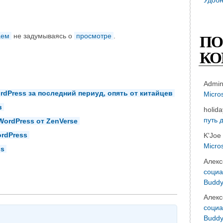
аем
не задумываясь о
просмотре
.
ПО
КО
Admi
dPress за последний периуд, опять от китайцев
Micro
в
holid
путь 
ordPress от ZenVerse
rdPress
K'Joe
Micro
ss
Алекс
социа
Buddy
Алекс
социа
Buddy