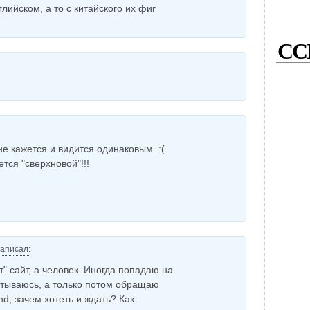
глийском, а то с китайского их фиг
СС
не кажется и видится одинаковым. :(
ется "сверхновой"!!!
аписал:
т" сайт, а человек. Иногда попадаю на
итываюсь, а только потом обращаю
d, зачем хотеть и ждать? Как