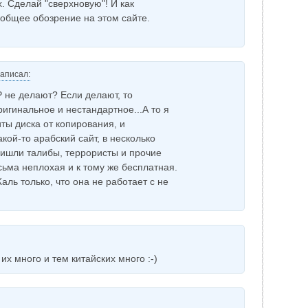
х. Сделай "сверхновую"! И как
еобщее обозрение на этом сайте.
аписал:
P не делают? Если делают, то
ригинальное и нестандартное...А то я
ы диска от копирования, и
кой-то арабский сайт, в несколько
ришли талибы, террористы и прочие
сьма неплохая и к тому же бесплатная.
аль только, что она не работает с не
х много и тем китайских много :-)