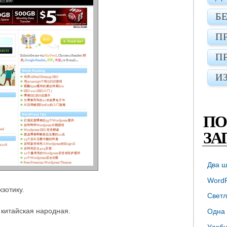
Б
П
П
И
ПО
ЗА
Два ш
WordP
зотику.
Светл
 китайская народная.
Одна 
Удобн