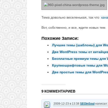
Тема довольно веселенькая, так что
кач
Вот, собственно, и все, ждите новых тем.
Похожие Записи:
Лучшие темы (шаблоны) для Wor
Две WordPress темы от китайце
Бесплатные премиум темы для W
Крупношрифтовые темы для Wo
Две простые темы для WordPre
9 КОММЕНТАРИЕВ
2009-12-23 в 13:38
SEOinSoul
написал: