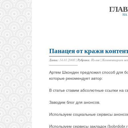
ГЛА
НА
Панацея от кражи контен
Дата:
14.01.2008 |
Рубрика:
Из вне
|
Комментариев не
Артем Шкондин предложил способ для бор
которые рекомендует автор:
В статье ставим абсолютные ссылки на с
Заводим блог для анонсов.
Используем социальные сервисы анонсов (s
Используем сервисы закладок (bobrdobr.ru, 