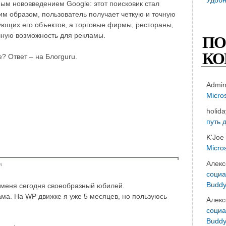
ым нововведением Google: этот поисковик стал
им образом, пользователь получает четкую и точную
ющих его объектов, а торговые фирмы, рестораны,
чную возможность для рекламы.
ПО
КО
? Ответ – на Блогguru.
Admi
Micro
holid
путь 
K'Joe
Micro
Алекс
т
социа
Buddy
у меня сегодня своеобразный юбилей.
ма. На WP движке я уже 5 месяцев, но пользуюсь
Алекс
социа
Buddy