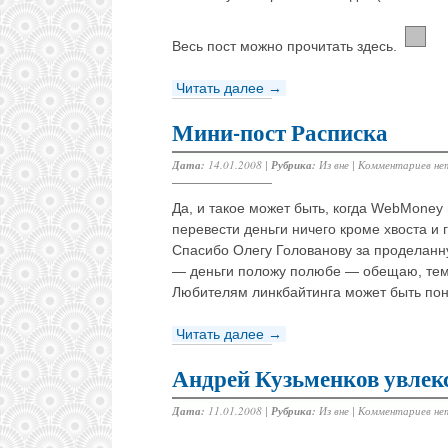
Весь пост можно прочитать здесь.
Читать далее →
Мини-пост Расписка
Дата:
14.01.2008 |
Рубрика:
Из вне
|
Комментариев не
Да, и такое может быть, когда WebMoney
перевести деньги ничего кроме хвоста и 
Спасибо Олегу Голованову за проделанну
— деньги положу полюбе — обещаю, тем 
Любителям линкбайтинга может быть пон
Читать далее →
Андрей Кузьменков увлек
Дата:
11.01.2008 |
Рубрика:
Из вне
|
Комментариев не