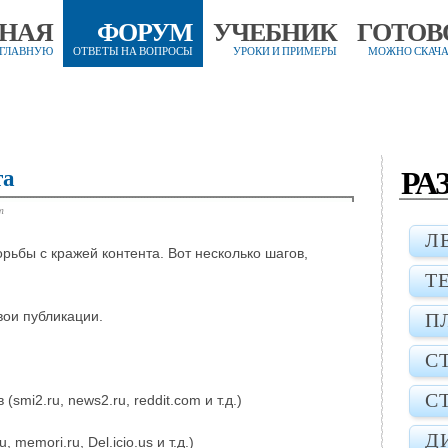
ВНАЯ
ФОРУМ
УЧЕБНИК
ГОТОВ
 ГЛАВНУЮ
ОТВЕТЫ НА ВОПРОСЫ
УРОКИ И ПРИМЕРЫ
МОЖНО СКАЧА
РА
та
т
Л
ьбы с кражей контента. Вот несколько шагов,
Т
вои публикации.
П
С
С
mi2.ru, news2.ru, reddit.com и т.д.)
Д
memori.ru, Del.icio.us и т.д.)