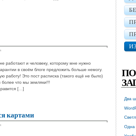
Б
П
П
И
т
 не работают и человеку, которому мне нужно
гарантии в своём блоге предложить больше немогу.
ПО
ю работу! Это пост расписка (такого ещё не было)
ЗА
более что мы земляки!!!
равится […]
Два ш
WordP
ся картами
Светл
т
Одна 
Удобн