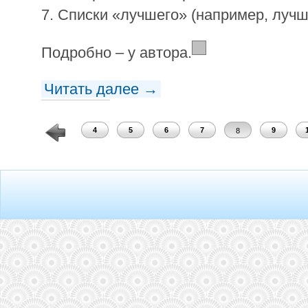
7. Списки «лучшего» (например, лучш
Подробно – у автора.
Читать далее →
2
3
4
5
6
7
9
8